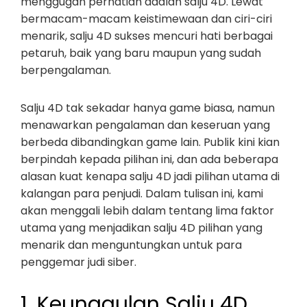
menggugah perhatian adalah salju 4D. Lewat
bermacam-macam keistimewaan dan ciri-ciri
menarik, salju 4D sukses mencuri hati berbagai
petaruh, baik yang baru maupun yang sudah
berpengalaman.
Salju 4D tak sekadar hanya game biasa, namun
menawarkan pengalaman dan keseruan yang
berbeda dibandingkan game lain. Publik kini kian
berpindah kepada pilihan ini, dan ada beberapa
alasan kuat kenapa salju 4D jadi pilihan utama di
kalangan para penjudi. Dalam tulisan ini, kami
akan menggali lebih dalam tentang lima faktor
utama yang menjadikan salju 4D pilihan yang
menarik dan menguntungkan untuk para
penggemar judi siber.
1. Keunggulan Salju 4D