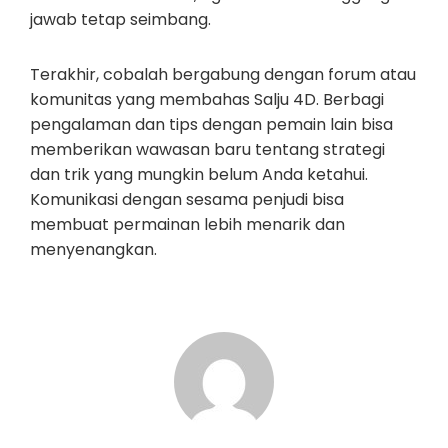
jawab tetap seimbang.
Terakhir, cobalah bergabung dengan forum atau
komunitas yang membahas Salju 4D. Berbagi
pengalaman dan tips dengan pemain lain bisa
memberikan wawasan baru tentang strategi
dan trik yang mungkin belum Anda ketahui.
Komunikasi dengan sesama penjudi bisa
membuat permainan lebih menarik dan
menyenangkan.