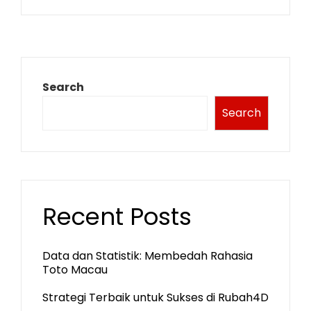
Search
Search
Recent Posts
Data dan Statistik: Membedah Rahasia
Toto Macau
Strategi Terbaik untuk Sukses di Rubah4D