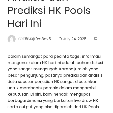
Prediksi HK Pools
Hari Ini
fOT8EJXjf0m8ov5
July 24, 2025
Dalam semangat para pecinta togel, informasi
mengenai kolam HK hari ini adalah bahan diskusi
yang sangat menggugah. Karena jumlah yang
besar pengunjung, pastinya prediksi dan analisis
data seputar perjudian HK sangat dibutuhkan
untuk membantu pemain dalam mengambil
keputusan. Di sini, kami hendak mengupas
berbagai dimensi yang berkaitan live draw HK
serta output yang bisa diperoleh dari HK Pools.