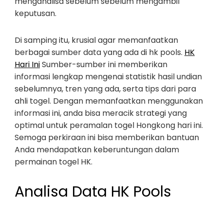
menganalisa sebelum sebelum mengambil
keputusan.
Di samping itu, krusial agar memanfaatkan
berbagai sumber data yang ada di hk pools.
HK
Hari Ini
Sumber-sumber ini memberikan
informasi lengkap mengenai statistik hasil undian
sebelumnya, tren yang ada, serta tips dari para
ahli togel. Dengan memanfaatkan menggunakan
informasi ini, anda bisa meracik strategi yang
optimal untuk peramalan togel Hongkong hari ini.
Semoga perkiraan ini bisa memberikan bantuan
Anda mendapatkan keberuntungan dalam
permainan togel HK.
Analisa Data HK Pools