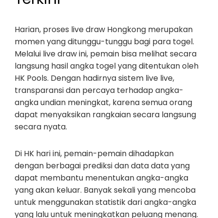
Harian, proses live draw Hongkong merupakan
momen yang ditunggu-tunggu bagi para togel.
Melalui live draw ini, pemain bisa melihat secara
langsung hasil angka togel yang ditentukan oleh
HK Pools. Dengan hadirnya sistem live live,
transparansi dan percaya terhadap angka-
angka undian meningkat, karena semua orang
dapat menyaksikan rangkaian secara langsung
secara nyata.
Di HK hari ini, pemain-pemain dihadapkan
dengan berbagai prediksi dan data data yang
dapat membantu menentukan angka-angka
yang akan keluar. Banyak sekali yang mencoba
untuk menggunakan statistik dari angka-angka
yang lalu untuk meningkatkan peluang menang.