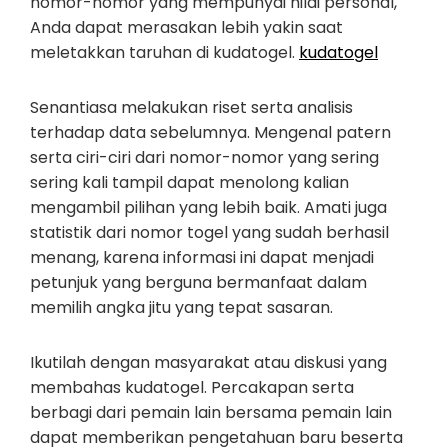
nomor-nomor yang mempunyai nilai personal,
Anda dapat merasakan lebih yakin saat
meletakkan taruhan di kudatogel.
kudatogel
Senantiasa melakukan riset serta analisis
terhadap data sebelumnya. Mengenal patern
serta ciri-ciri dari nomor-nomor yang sering
sering kali tampil dapat menolong kalian
mengambil pilihan yang lebih baik. Amati juga
statistik dari nomor togel yang sudah berhasil
menang, karena informasi ini dapat menjadi
petunjuk yang berguna bermanfaat dalam
memilih angka jitu yang tepat sasaran.
Ikutilah dengan masyarakat atau diskusi yang
membahas kudatogel. Percakapan serta
berbagi dari pemain lain bersama pemain lain
dapat memberikan pengetahuan baru beserta