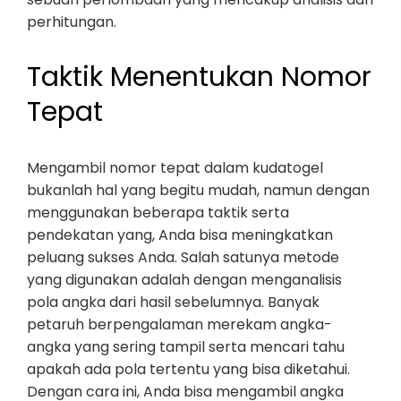
perhitungan.
Taktik Menentukan Nomor
Tepat
Mengambil nomor tepat dalam kudatogel
bukanlah hal yang begitu mudah, namun dengan
menggunakan beberapa taktik serta
pendekatan yang, Anda bisa meningkatkan
peluang sukses Anda. Salah satunya metode
yang digunakan adalah dengan menganalisis
pola angka dari hasil sebelumnya. Banyak
petaruh berpengalaman merekam angka-
angka yang sering tampil serta mencari tahu
apakah ada pola tertentu yang bisa diketahui.
Dengan cara ini, Anda bisa mengambil angka