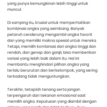
yang punya kemungkinan lebih tinggi untuk
muncul.
Di samping itu, krusial untuk memperhatikan
kombinasi angka yang seimbang. Banyak
petaruh cenderung mengambil angka favorit
dan yang memiliki makna spesial untuk mereka.
Tetapi, memilih kombinasi dari angka tinggi dan
rendah, dan genap dan ganjil, bisa memberikan
variasi yang lebih baik dalam itu. Hal ini
membantu menghindari pilihan angka yang
terlalu berurutan dan berkelompok, yang sering
terkadang tidak menguntungkan.
Terakhir, tetaplah tenang serta jangan
terpengaruh dari tekanan emosional saat
memilih angka. Keputusan yang diambil dengan