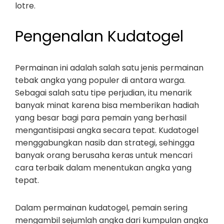
lotre.
Pengenalan Kudatogel
Permainan ini adalah salah satu jenis permainan
tebak angka yang populer di antara warga.
Sebagai salah satu tipe perjudian, itu menarik
banyak minat karena bisa memberikan hadiah
yang besar bagi para pemain yang berhasil
mengantisipasi angka secara tepat. Kudatogel
menggabungkan nasib dan strategi, sehingga
banyak orang berusaha keras untuk mencari
cara terbaik dalam menentukan angka yang
tepat.
Dalam permainan kudatogel, pemain sering
mengambil sejumlah angka dari kumpulan angka