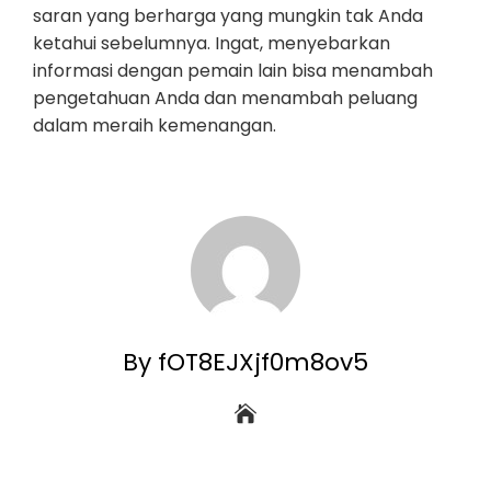
saran yang berharga yang mungkin tak Anda
ketahui sebelumnya. Ingat, menyebarkan
informasi dengan pemain lain bisa menambah
pengetahuan Anda dan menambah peluang
dalam meraih kemenangan.
By fOT8EJXjf0m8ov5