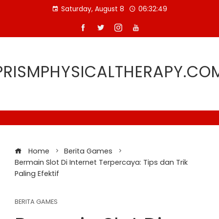
Skip
Saturday, August 8
06:32:50
to
content
PRISMPHYSICALTHERAPY.CO
Home
Berita Games
Bermain Slot Di Internet Terpercaya: Tips dan Trik
Paling Efektif
BERITA GAMES