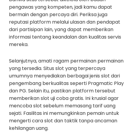
pengawas yang kompeten, jadi kamu dapat
bermain dengan percaya diri. Periksa juga
reputasi platform melalui ulasan dan pendapat
dari partisipan lain, yang dapat memberikan
informasi tentang keandalan dan kualitas servis
mereka.
Selanjutnya, amati ragam permainan permainan
yang tersedia. Situs slot yang terpercaya
umumnya menyediakan berbagai jenis slot dari
pengembang berkualitas seperti Pragmatic Play
dan PG. Selain itu, pastikan platform tersebut
memberikan slot uji coba gratis. Ini krusial agar
mencoba slot sebelum memasang tarif uang
sejati. Fasilitas ini memungkinkan pemain untuk
mengerti cara slot dan taktik tanpa ancaman
kehilangan uang.