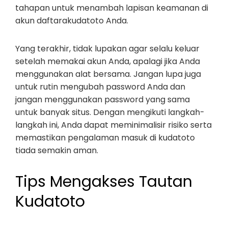
tahapan untuk menambah lapisan keamanan di
akun daftarakudatoto Anda.
Yang terakhir, tidak lupakan agar selalu keluar
setelah memakai akun Anda, apalagi jika Anda
menggunakan alat bersama. Jangan lupa juga
untuk rutin mengubah password Anda dan
jangan menggunakan password yang sama
untuk banyak situs. Dengan mengikuti langkah-
langkah ini, Anda dapat meminimalisir risiko serta
memastikan pengalaman masuk di kudatoto
tiada semakin aman.
Tips Mengakses Tautan
Kudatoto