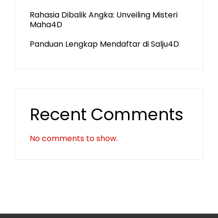
Rahasia Dibalik Angka: Unveiling Misteri
Maha4D
Panduan Lengkap Mendaftar di Salju4D
Recent Comments
No comments to show.