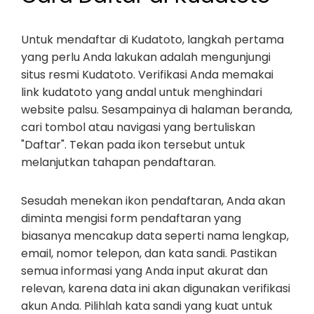
Untuk mendaftar di Kudatoto, langkah pertama
yang perlu Anda lakukan adalah mengunjungi
situs resmi Kudatoto. Verifikasi Anda memakai
link kudatoto yang andal untuk menghindari
website palsu. Sesampainya di halaman beranda,
cari tombol atau navigasi yang bertuliskan
"Daftar". Tekan pada ikon tersebut untuk
melanjutkan tahapan pendaftaran.
Sesudah menekan ikon pendaftaran, Anda akan
diminta mengisi form pendaftaran yang
biasanya mencakup data seperti nama lengkap,
email, nomor telepon, dan kata sandi. Pastikan
semua informasi yang Anda input akurat dan
relevan, karena data ini akan digunakan verifikasi
akun Anda. Pilihlah kata sandi yang kuat untuk