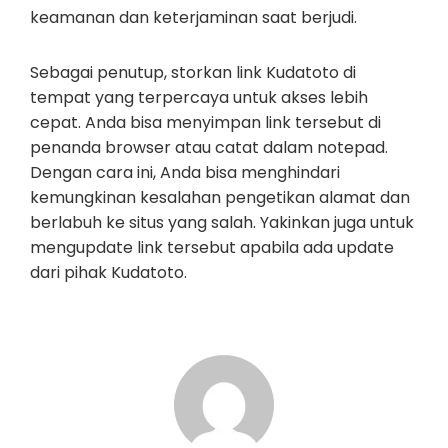
keamanan dan keterjaminan saat berjudi.
Sebagai penutup, storkan link Kudatoto di
tempat yang terpercaya untuk akses lebih
cepat. Anda bisa menyimpan link tersebut di
penanda browser atau catat dalam notepad.
Dengan cara ini, Anda bisa menghindari
kemungkinan kesalahan pengetikan alamat dan
berlabuh ke situs yang salah. Yakinkan juga untuk
mengupdate link tersebut apabila ada update
dari pihak Kudatoto.