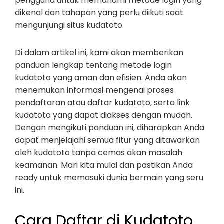
pengguna untuk memahami metode login yang
dikenal dan tahapan yang perlu diikuti saat
mengunjungi situs kudatoto.
Di dalam artikel ini, kami akan memberikan
panduan lengkap tentang metode login
kudatoto yang aman dan efisien. Anda akan
menemukan informasi mengenai proses
pendaftaran atau daftar kudatoto, serta link
kudatoto yang dapat diakses dengan mudah.
Dengan mengikuti panduan ini, diharapkan Anda
dapat menjelajahi semua fitur yang ditawarkan
oleh kudatoto tanpa cemas akan masalah
keamanan. Mari kita mulai dan pastikan Anda
ready untuk memasuki dunia bermain yang seru
ini.
Cara Daftar di Kudatoto