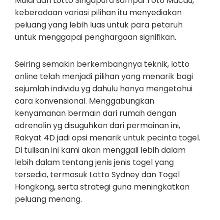
Mulai dari Lotto Singapura sampai Toto Macau,
keberadaan variasi pilihan itu menyediakan
peluang yang lebih luas untuk para petaruh
untuk menggapai penghargaan signifikan.
Seiring semakin berkembangnya teknik, lotto
online telah menjadi pilihan yang menarik bagi
sejumlah individu yg dahulu hanya mengetahui
cara konvensional. Menggabungkan
kenyamanan bermain dari rumah dengan
adrenalin yg disuguhkan dari permainan ini,
Rakyat 4D jadi opsi menarik untuk pecinta togel.
Di tulisan ini kami akan menggali lebih dalam
lebih dalam tentang jenis jenis togel yang
tersedia, termasuk Lotto Sydney dan Togel
Hongkong, serta strategi guna meningkatkan
peluang menang.