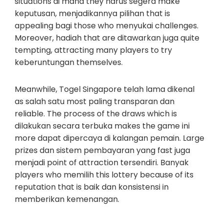
situations di mana they harus segera make
keputusan, menjadikannya pilihan that is
appealing bagi those who menyukai challenges.
Moreover, hadiah that are ditawarkan juga quite
tempting, attracting many players to try
keberuntungan themselves.
Meanwhile, Togel Singapore telah lama dikenal
as salah satu most paling transparan dan
reliable. The process of the draws which is
dilakukan secara terbuka makes the game ini
more dapat dipercaya di kalangan pemain. Large
prizes dan sistem pembayaran yang fast juga
menjadi point of attraction tersendiri. Banyak
players who memilih this lottery because of its
reputation that is baik dan konsistensi in
memberikan kemenangan.