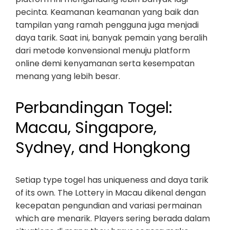
pecinta. Keamanan keamanan yang baik dan
tampilan yang ramah pengguna juga menjadi
daya tarik. Saat ini, banyak pemain yang beralih
dari metode konvensional menuju platform
online demi kenyamanan serta kesempatan
menang yang lebih besar.
Perbandingan Togel:
Macau, Singapore,
Sydney, and Hongkong
Setiap type togel has uniqueness and daya tarik
of its own. The Lottery in Macau dikenal dengan
kecepatan pengundian and variasi permainan
which are menarik. Players sering berada dalam