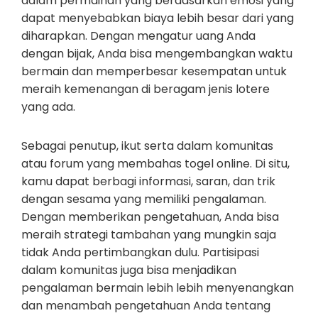
dalam permainan yang berdasarkan emosi yang
dapat menyebabkan biaya lebih besar dari yang
diharapkan. Dengan mengatur uang Anda
dengan bijak, Anda bisa mengembangkan waktu
bermain dan memperbesar kesempatan untuk
meraih kemenangan di beragam jenis lotere
yang ada.
Sebagai penutup, ikut serta dalam komunitas
atau forum yang membahas togel online. Di situ,
kamu dapat berbagi informasi, saran, dan trik
dengan sesama yang memiliki pengalaman.
Dengan memberikan pengetahuan, Anda bisa
meraih strategi tambahan yang mungkin saja
tidak Anda pertimbangkan dulu. Partisipasi
dalam komunitas juga bisa menjadikan
pengalaman bermain lebih lebih menyenangkan
dan menambah pengetahuan Anda tentang