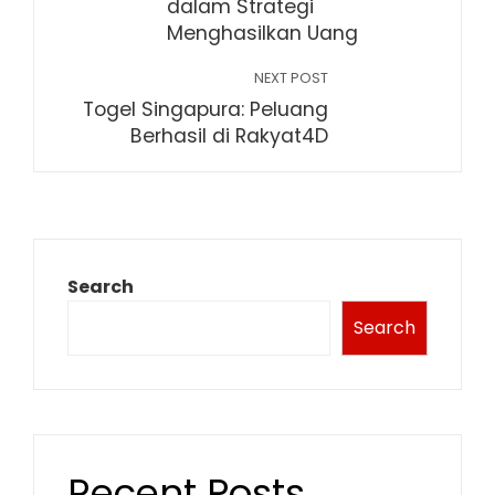
dalam Strategi
Menghasilkan Uang
NEXT POST
Togel Singapura: Peluang
Berhasil di Rakyat4D
Search
Search
Recent Posts