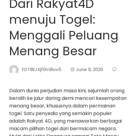
Dari Rakyat4D
menuju Togel:
Menggali Peluang
Menang Besar
fOT8EJXjf0m8ov5
June 9, 2026
Dalam dunia perjudian masa kini, sejumlah orang
beralih ke jalur daring demi mencari kesempatan
menang besar, khususnya dalam permainan
togel. Satu penyedia yang semakin populer
adalah Rakyat 4D, yang menawarkan berbagai
macam pilihan togel dari bermacam negara.