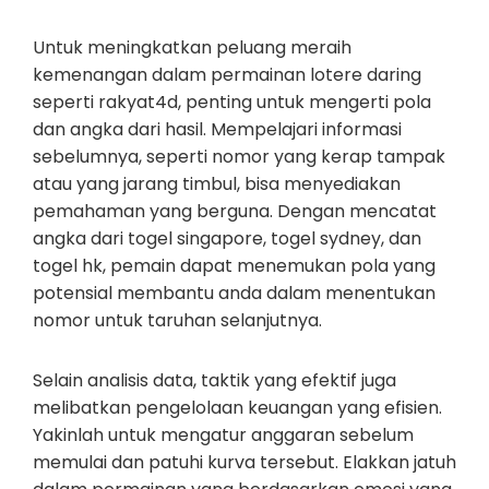
Untuk meningkatkan peluang meraih
kemenangan dalam permainan lotere daring
seperti rakyat4d, penting untuk mengerti pola
dan angka dari hasil. Mempelajari informasi
sebelumnya, seperti nomor yang kerap tampak
atau yang jarang timbul, bisa menyediakan
pemahaman yang berguna. Dengan mencatat
angka dari togel singapore, togel sydney, dan
togel hk, pemain dapat menemukan pola yang
potensial membantu anda dalam menentukan
nomor untuk taruhan selanjutnya.
Selain analisis data, taktik yang efektif juga
melibatkan pengelolaan keuangan yang efisien.
Yakinlah untuk mengatur anggaran sebelum
memulai dan patuhi kurva tersebut. Elakkan jatuh