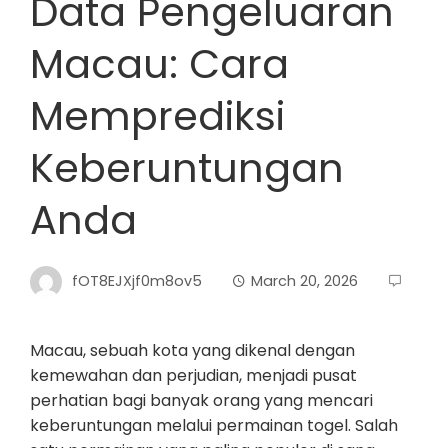
Data Pengeluaran
Macau: Cara
Memprediksi
Keberuntungan
Anda
fOT8EJXjf0m8ov5
March 20, 2026
Macau, sebuah kota yang dikenal dengan
kemewahan dan perjudian, menjadi pusat
perhatian bagi banyak orang yang mencari
keberuntungan melalui permainan togel. Salah