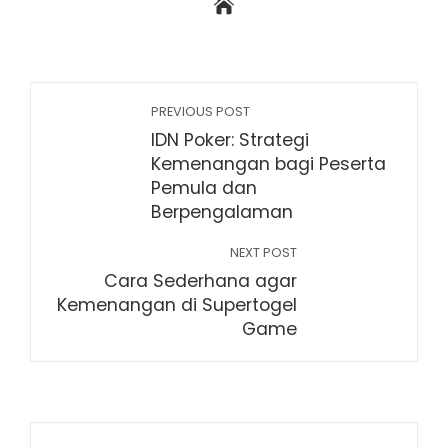
PREVIOUS POST
IDN Poker: Strategi
Kemenangan bagi Peserta
Pemula dan
Berpengalaman
NEXT POST
Cara Sederhana agar
Kemenangan di Supertogel
Game