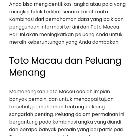
Anda bisa mengidentifikasi angka atau pola yang
mungkin tidak terlihat secara kasat mata.
Kombinasi dari pemahaman data yang baik dan
penggunaan informasi terkini dari Toto Macau
Hari Ini akan meningkatkan peluang Anda untuk
meraih keberuntungan yang Anda dambakan.
Toto Macau dan Peluang
Menang
Memenangkan Toto Macau adalah impian
banyak pemain, dan untuk mencapai tujuan
tersebut, pemahaman tentang peluang
sangatlah penting. Peluang dalam permainan ini
bergantung pada kombinasi angka yang diundi
dan berapa banyak pemain yang berpartisipasi.