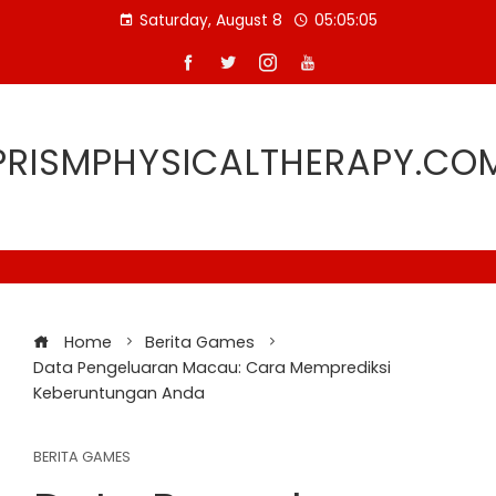
Skip
Saturday, August 8
05:05:05
to
content
PRISMPHYSICALTHERAPY.CO
Home
Berita Games
Data Pengeluaran Macau: Cara Memprediksi
Keberuntungan Anda
BERITA GAMES