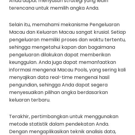
Anda dapat menyusun strategi yang lebih
terencana untuk memilih angka Anda.
Selain itu, memahami mekanisme Pengeluaran
Macau dan Keluaran Macau sangat krusial. Setiap
pengeluaran memiliki proses dan waktu tertentu,
sehingga mengetahui kapan dan bagaimana
pengeluaran dilakukan dapat memberikan
keunggulan. Anda juga dapat memanfaatkan
informasi mengenai Macau Pools, yang sering kali
menyajikan data real-time mengenai hasil
pengundian, sehingga Anda dapat segera
menyesuaikan pilihan angka berdasarkan
keluaran terbaru.
Terakhir, pertimbangkan untuk menggunakan
metode statistik dalam pendekatan Anda.
Dengan mengaplikasikan teknik analisis data,