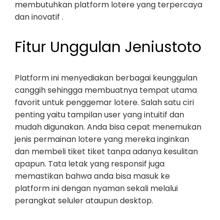
membutuhkan platform lotere yang terpercaya
dan inovatif .
Fitur Unggulan Jeniustoto
Platform ini menyediakan berbagai keunggulan
canggih sehingga membuatnya tempat utama
favorit untuk penggemar lotere. Salah satu ciri
penting yaitu tampilan user yang intuitif dan
mudah digunakan. Anda bisa cepat menemukan
jenis permainan lotere yang mereka inginkan
dan membeli tiket tiket tanpa adanya kesulitan
apapun. Tata letak yang responsif juga
memastikan bahwa anda bisa masuk ke
platform ini dengan nyaman sekali melalui
perangkat seluler ataupun desktop.