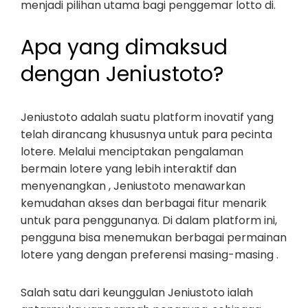
menjadi pilihan utama bagi penggemar lotto di.
Apa yang dimaksud
dengan Jeniustoto?
Jeniustoto adalah suatu platform inovatif yang
telah dirancang khususnya untuk para pecinta
lotere. Melalui menciptakan pengalaman
bermain lotere yang lebih interaktif dan
menyenangkan , Jeniustoto menawarkan
kemudahan akses dan berbagai fitur menarik
untuk para penggunanya. Di dalam platform ini,
pengguna bisa menemukan berbagai permainan
lotere yang dengan preferensi masing-masing .
Salah satu dari keunggulan Jeniustoto ialah