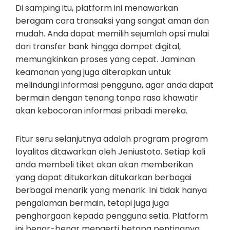
Di samping itu, platform ini menawarkan
beragam cara transaksi yang sangat aman dan
mudah. Anda dapat memilih sejumlah opsi mulai
dari transfer bank hingga dompet digital,
memungkinkan proses yang cepat. Jaminan
keamanan yang juga diterapkan untuk
melindungi informasi pengguna, agar anda dapat
bermain dengan tenang tanpa rasa khawatir
akan kebocoran informasi pribadi mereka.
Fitur seru selanjutnya adalah program program
loyalitas ditawarkan oleh Jeniustoto. Setiap kali
anda membeli tiket akan akan memberikan
yang dapat ditukarkan ditukarkan berbagai
berbagai menarik yang menarik. Ini tidak hanya
pengalaman bermain, tetapi juga juga
penghargaan kepada pengguna setia. Platform
ini benar-benar mengerti betapa pentingnya