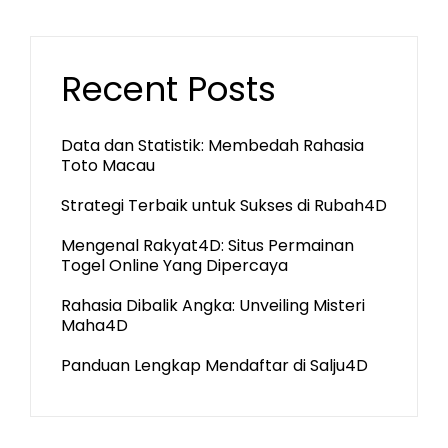
Recent Posts
Data dan Statistik: Membedah Rahasia
Toto Macau
Strategi Terbaik untuk Sukses di Rubah4D
Mengenal Rakyat4D: Situs Permainan
Togel Online Yang Dipercaya
Rahasia Dibalik Angka: Unveiling Misteri
Maha4D
Panduan Lengkap Mendaftar di Salju4D