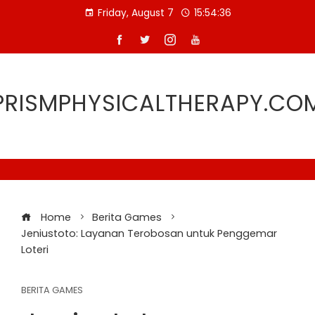
Skip
Friday, August 7
15:54:36
to
content
PRISMPHYSICALTHERAPY.CO
Home
Berita Games
Jeniustoto: Layanan Terobosan untuk Penggemar
Loteri
BERITA GAMES