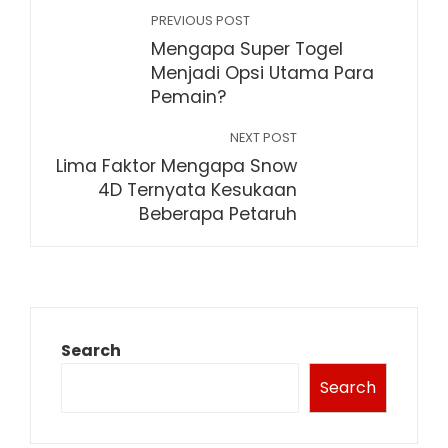
PREVIOUS POST
Mengapa Super Togel
Menjadi Opsi Utama Para
Pemain?
NEXT POST
Lima Faktor Mengapa Snow
4D Ternyata Kesukaan
Beberapa Petaruh
Search
Search