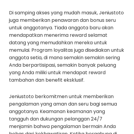
Di samping akses yang mudah masuk, Jeniustoto
juga memberikan penawaran dan bonus seru
untuk anggotanya. Tiada anggota baru akan
mendapatkan menerima reward selamat
datang yang memudahkan mereka untuk
memulai. Program loyalitas juga disediakan untuk
anggota setia, di mana semakin semakin sering
Anda berpartisipasi, semakin banyak peluang
yang Anda miliki untuk mendapat reward
tambahan dan benefit eksklusif.
Jeniustoto berkomitmen untuk memberikan
pengalaman yang aman dan seru bagi semua
anggotanya. Keamanan keamanan yang
tangguh dan dukungan pelanggan 24/7
menjamin bahwa pengalaman bermain Anda
bebas dari kekhawatiran. Ketika bergabung di