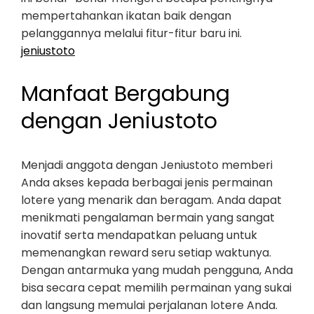
mempertahankan ikatan baik dengan
pelanggannya melalui fitur-fitur baru ini.
jeniustoto
Manfaat Bergabung
dengan Jeniustoto
Menjadi anggota dengan Jeniustoto memberi
Anda akses kepada berbagai jenis permainan
lotere yang menarik dan beragam. Anda dapat
menikmati pengalaman bermain yang sangat
inovatif serta mendapatkan peluang untuk
memenangkan reward seru setiap waktunya.
Dengan antarmuka yang mudah pengguna, Anda
bisa secara cepat memilih permainan yang sukai
dan langsung memulai perjalanan lotere Anda.