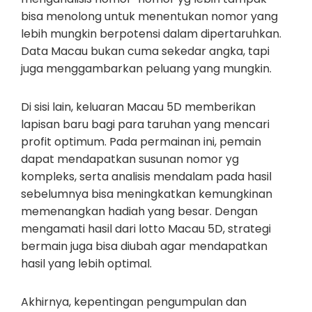
bisa menolong untuk menentukan nomor yang
lebih mungkin berpotensi dalam dipertaruhkan.
Data Macau bukan cuma sekedar angka, tapi
juga menggambarkan peluang yang mungkin.
Di sisi lain, keluaran Macau 5D memberikan
lapisan baru bagi para taruhan yang mencari
profit optimum. Pada permainan ini, pemain
dapat mendapatkan susunan nomor yg
kompleks, serta analisis mendalam pada hasil
sebelumnya bisa meningkatkan kemungkinan
memenangkan hadiah yang besar. Dengan
mengamati hasil dari lotto Macau 5D, strategi
bermain juga bisa diubah agar mendapatkan
hasil yang lebih optimal.
Akhirnya, kepentingan pengumpulan dan