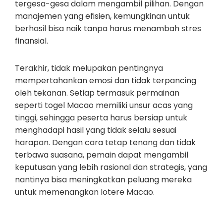
tergesa-gesa dalam mengambil pilihan. Dengan
manajemen yang efisien, kemungkinan untuk
berhasil bisa naik tanpa harus menambah stres
finansial.
Terakhir, tidak melupakan pentingnya
mempertahankan emosi dan tidak terpancing
oleh tekanan. Setiap termasuk permainan
seperti togel Macao memiliki unsur acas yang
tinggi, sehingga peserta harus bersiap untuk
menghadapi hasil yang tidak selalu sesuai
harapan. Dengan cara tetap tenang dan tidak
terbawa suasana, pemain dapat mengambil
keputusan yang lebih rasional dan strategis, yang
nantinya bisa meningkatkan peluang mereka
untuk memenangkan lotere Macao.