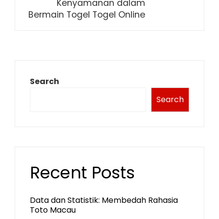
Kenyamanan dalam
Bermain Togel Togel Online
Search
Search
Recent Posts
Data dan Statistik: Membedah Rahasia
Toto Macau