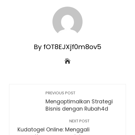
By fOT8EJXjf0m8ov5
PREVIOUS POST
Mengoptimalkan Strategi
Bisnis dengan Rubah4d
NEXT POST
Kudatogel Online: Menggali