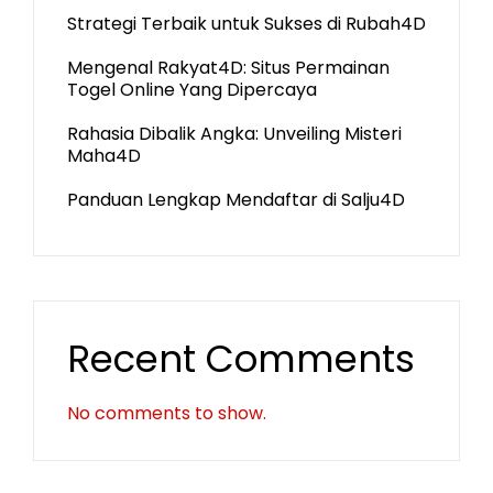
Strategi Terbaik untuk Sukses di Rubah4D
Mengenal Rakyat4D: Situs Permainan
Togel Online Yang Dipercaya
Rahasia Dibalik Angka: Unveiling Misteri
Maha4D
Panduan Lengkap Mendaftar di Salju4D
Recent Comments
No comments to show.