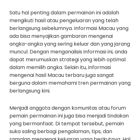
Satu hal penting dalam permainan ini adalah
mengikuti hasil atau pengeluaran yang telah
berlangsung sebelumnya. Informasi Macau yang
ada bisa menyajikan gambaran mengenai
angka-angka yang sering keluar dan yang jarang
muncul. Dengan menganalisis informasi ini, anda
dapat merumuskan strategi yang lebih optimal
dalam memilih angka. Selain itu, informasi
mengenai hasil Macau terbaru juga sangat
berguna dalam memahami tren permainan yang
berlangsung kini.
Menjadi anggota dengan komunitas atau forum
pemain permainan ini juga bisa menjadi tindakan
yang bermanfaat. Di tempat tersebut, pemain
suka saling berbagi pengalaman, tips, dan
ramalan mengenai keluaran yang berikutnya. Hal