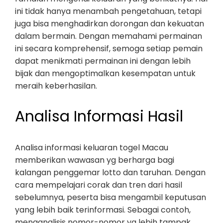
ini tidak hanya menambah pengetahuan, tetapi
juga bisa menghadirkan dorongan dan kekuatan
dalam bermain. Dengan memahami permainan
ini secara komprehensif, semoga setiap pemain
dapat menikmati permainan ini dengan lebih
bijak dan mengoptimalkan kesempatan untuk
meraih keberhasilan.
Analisa Informasi Hasil
Analisa informasi keluaran togel Macau
memberikan wawasan yg berharga bagi
kalangan penggemar lotto dan taruhan. Dengan
cara mempelajari corak dan tren dari hasil
sebelumnya, peserta bisa mengambil keputusan
yang lebih baik terinformasi. Sebagai contoh,
menganalisis nomor-nomor yg lebih tampak