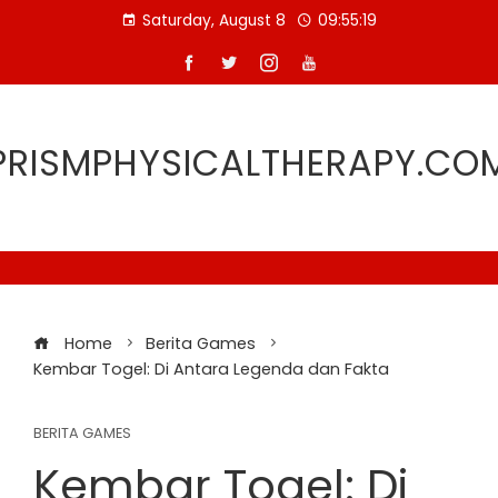
Skip
Saturday, August 8
09:55:20
to
content
PRISMPHYSICALTHERAPY.CO
Home
Berita Games
Kembar Togel: Di Antara Legenda dan Fakta
BERITA GAMES
Kembar Togel: Di