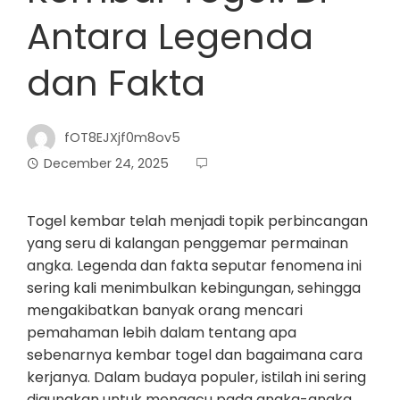
Antara Legenda
dan Fakta
fOT8EJXjf0m8ov5
December 24, 2025
Togel kembar telah menjadi topik perbincangan
yang seru di kalangan penggemar permainan
angka. Legenda dan fakta seputar fenomena ini
sering kali menimbulkan kebingungan, sehingga
mengakibatkan banyak orang mencari
pemahaman lebih dalam tentang apa
sebenarnya kembar togel dan bagaimana cara
kerjanya. Dalam budaya populer, istilah ini sering
digunakan untuk mengacu pada angka-angka