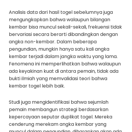
Analisis data dari hasil togel sebelumnya juga
mengungkapkan bahwa walaupun bilangan
kembar bisa muncul sekali-sekali, frekuensi tidak
bervariasi secara berarti dibandingkan dengan
angka non-kembar. Dalam beberapa
pengundian, mungkin hanya satu kali angka
kembar terjadi dalam jangka waktu yang lama.
Fenomena ini memperlihatkan bahwa walaupun
ada keyakinan kuat di antara pemain, tidak ada
bukti ilmiah yang memvalidasi teori bahwa
kembar togel lebih baik.
Studi juga mengidentifikasi bahwa sejumlah
pemain membangun strategi berdasarkan
kepercayaan seputar duplikat togel. Mereka
cenderung merekam angka kembar yang
muncul dalam pengundian, diharapkan akan ada