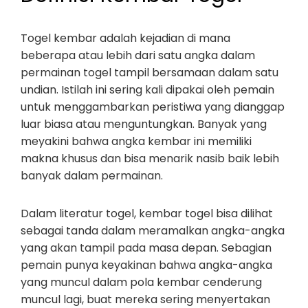
Togel kembar adalah kejadian di mana
beberapa atau lebih dari satu angka dalam
permainan togel tampil bersamaan dalam satu
undian. Istilah ini sering kali dipakai oleh pemain
untuk menggambarkan peristiwa yang dianggap
luar biasa atau menguntungkan. Banyak yang
meyakini bahwa angka kembar ini memiliki
makna khusus dan bisa menarik nasib baik lebih
banyak dalam permainan.
Dalam literatur togel, kembar togel bisa dilihat
sebagai tanda dalam meramalkan angka-angka
yang akan tampil pada masa depan. Sebagian
pemain punya keyakinan bahwa angka-angka
yang muncul dalam pola kembar cenderung
muncul lagi, buat mereka sering menyertakan