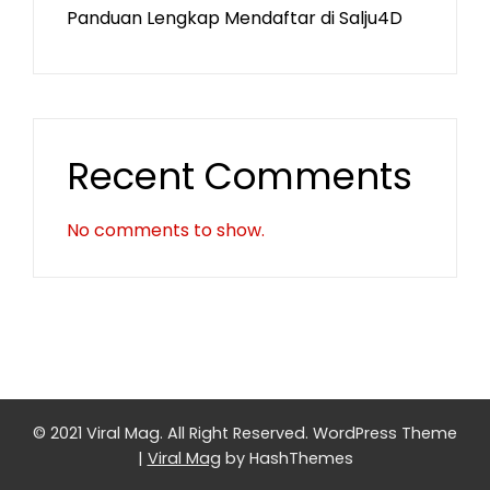
Panduan Lengkap Mendaftar di Salju4D
Recent Comments
No comments to show.
© 2021 Viral Mag. All Right Reserved.
WordPress Theme
|
Viral Mag
by HashThemes