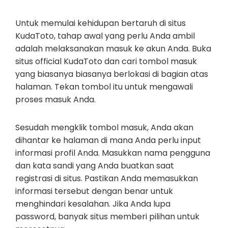
Untuk memulai kehidupan bertaruh di situs
KudaToto, tahap awal yang perlu Anda ambil
adalah melaksanakan masuk ke akun Anda. Buka
situs official KudaToto dan cari tombol masuk
yang biasanya biasanya berlokasi di bagian atas
halaman. Tekan tombol itu untuk mengawali
proses masuk Anda.
Sesudah mengklik tombol masuk, Anda akan
dihantar ke halaman di mana Anda perlu input
informasi profil Anda. Masukkan nama pengguna
dan kata sandi yang Anda buatkan saat
registrasi di situs. Pastikan Anda memasukkan
informasi tersebut dengan benar untuk
menghindari kesalahan. Jika Anda lupa
password, banyak situs memberi pilihan untuk