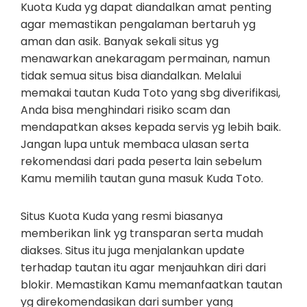
Kuota Kuda yg dapat diandalkan amat penting
agar memastikan pengalaman bertaruh yg
aman dan asik. Banyak sekali situs yg
menawarkan anekaragam permainan, namun
tidak semua situs bisa diandalkan. Melalui
memakai tautan Kuda Toto yang sbg diverifikasi,
Anda bisa menghindari risiko scam dan
mendapatkan akses kepada servis yg lebih baik.
Jangan lupa untuk membaca ulasan serta
rekomendasi dari pada peserta lain sebelum
Kamu memilih tautan guna masuk Kuda Toto.
Situs Kuota Kuda yang resmi biasanya
memberikan link yg transparan serta mudah
diakses. Situs itu juga menjalankan update
terhadap tautan itu agar menjauhkan diri dari
blokir. Memastikan Kamu memanfaatkan tautan
yg direkomendasikan dari sumber yang