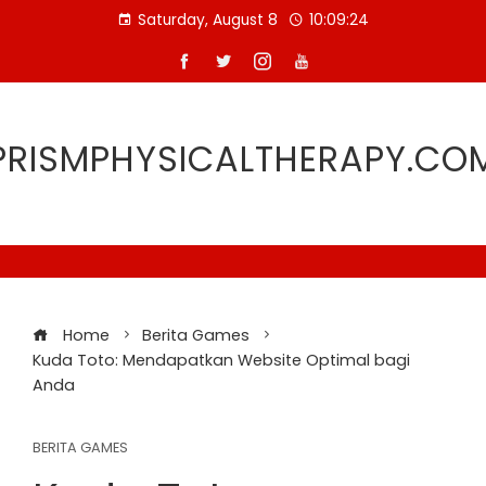
Skip
Saturday, August 8
10:09:24
to
content
PRISMPHYSICALTHERAPY.CO
Home
Berita Games
Kuda Toto: Mendapatkan Website Optimal bagi
Anda
BERITA GAMES