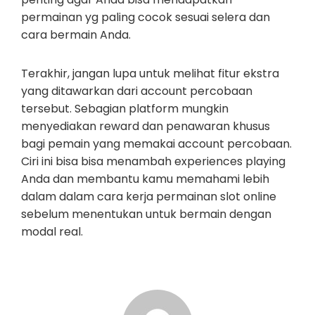
permainan yg paling cocok sesuai selera dan
cara bermain Anda.
Terakhir, jangan lupa untuk melihat fitur ekstra
yang ditawarkan dari account percobaan
tersebut. Sebagian platform mungkin
menyediakan reward dan penawaran khusus
bagi pemain yang memakai account percobaan.
Ciri ini bisa bisa menambah experiences playing
Anda dan membantu kamu memahami lebih
dalam dalam cara kerja permainan slot online
sebelum menentukan untuk bermain dengan
modal real.