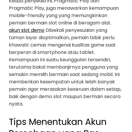
Kedua penyedia ini, Pragmatic Play dan
Pragmatic Play, juga menawarkan kemampuan
mobile-friendly yang yang memungkinkan
pemain bermain slot online di beragam alat.
akun slot demo
Dibekali penyesuaian yang
taman layar dioptimalkan, pemain tidak perlu
khawatir cemas mengenai kualitas game saat
berperan di smartphone atau tablet.
Kemampuan ini suatu keunggulan tersendiri,
terutama bakal membanjirnya pengguna yang
semakin memilih bermain saat sedang mobil. Ini
memberikan kesempatan untuk lebih banyak
pemain agar merasakan keseruan dalam setiap,
baik dengan demo slot maupun bermain secara
nyata.
Tips Menentukan Akun