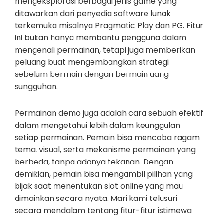
mengeksplorasi berbagai jenis game yang
ditawarkan dari penyedia software lunak
terkemuka misalnya Pragmatic Play dan PG. Fitur
ini bukan hanya membantu pengguna dalam
mengenali permainan, tetapi juga memberikan
peluang buat mengembangkan strategi
sebelum bermain dengan bermain uang
sungguhan.
Permainan demo juga adalah cara sebuah efektif
dalam mengetahui lebih dalam keunggulan
setiap permainan. Pemain bisa mencoba ragam
tema, visual, serta mekanisme permainan yang
berbeda, tanpa adanya tekanan. Dengan
demikian, pemain bisa mengambil pilihan yang
bijak saat menentukan slot online yang mau
dimainkan secara nyata. Mari kami telusuri
secara mendalam tentang fitur-fitur istimewa