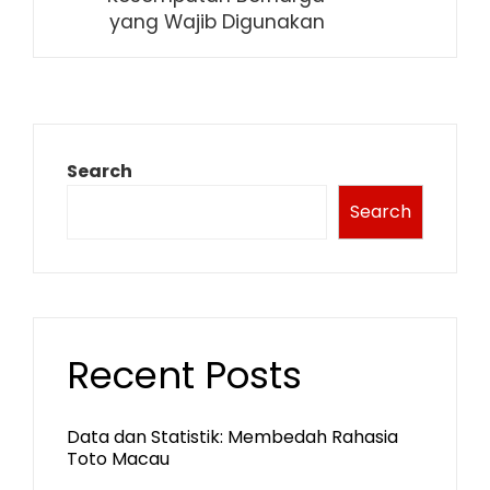
yang Wajib Digunakan
Search
Search
Recent Posts
Data dan Statistik: Membedah Rahasia
Toto Macau