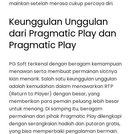
mainkan setelah merasa cukup percaya diri.
Keunggulan Unggulan
dari Pragmatic Play dan
Pragmatic Play
PG Soft terkenal dengan beragam kemampuan
menawan serta membuat permainan slotnya
kian menarik. Salah satu keunggulan unggulan
adalah kemudahan dalam menawarkan RTP
(Return to Player) dengan besar, yang
memberikan para pemain peluang lebih besar
untuk menang. Di samping itu, beragam
permainan dari pihak Pragmatic Play dilengkapi
dengan serangkaian hadiah dan putaran gratis,
yang bisa memperbaiki pengalaman bermain.