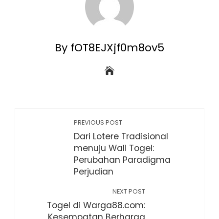
By fOT8EJXjf0m8ov5
PREVIOUS POST
Dari Lotere Tradisional
menuju Wali Togel:
Perubahan Paradigma
Perjudian
NEXT POST
Togel di Warga88.com:
Kesempatan Berharga