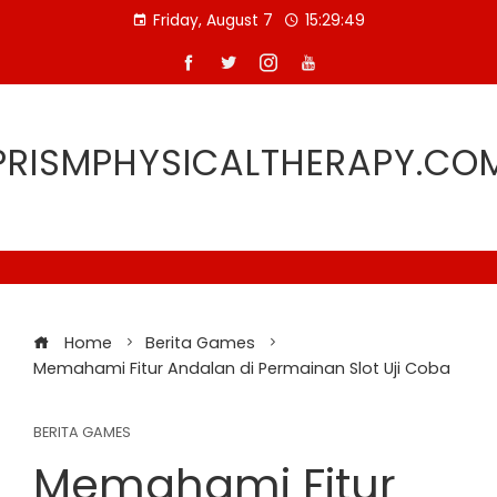
Skip
Friday, August 7
15:29:49
to
content
PRISMPHYSICALTHERAPY.CO
Home
Berita Games
Memahami Fitur Andalan di Permainan Slot Uji Coba
BERITA GAMES
Memahami Fitur