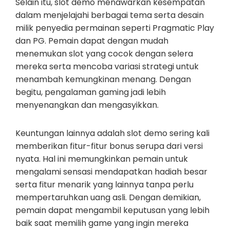
Selain itu, slot demo menawarkan kesempatan
dalam menjelajahi berbagai tema serta desain
milik penyedia permainan seperti Pragmatic Play
dan PG. Pemain dapat dengan mudah
menemukan slot yang cocok dengan selera
mereka serta mencoba variasi strategi untuk
menambah kemungkinan menang. Dengan
begitu, pengalaman gaming jadi lebih
menyenangkan dan mengasyikkan.
Keuntungan lainnya adalah slot demo sering kali
memberikan fitur-fitur bonus serupa dari versi
nyata. Hal ini memungkinkan pemain untuk
mengalami sensasi mendapatkan hadiah besar
serta fitur menarik yang lainnya tanpa perlu
mempertaruhkan uang asli. Dengan demikian,
pemain dapat mengambil keputusan yang lebih
baik saat memilih game yang ingin mereka