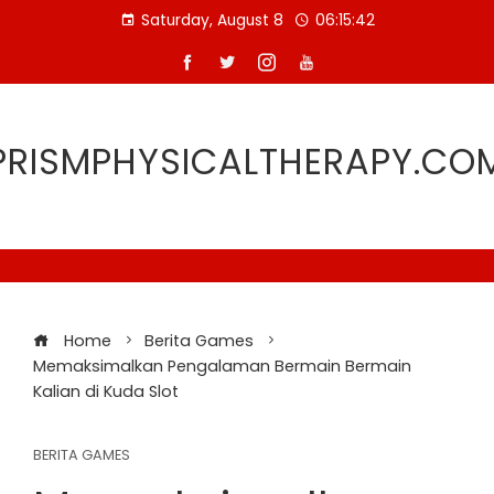
Skip
Saturday, August 8
06:15:43
to
content
PRISMPHYSICALTHERAPY.CO
Home
Berita Games
Memaksimalkan Pengalaman Bermain Bermain
Kalian di Kuda Slot
BERITA GAMES