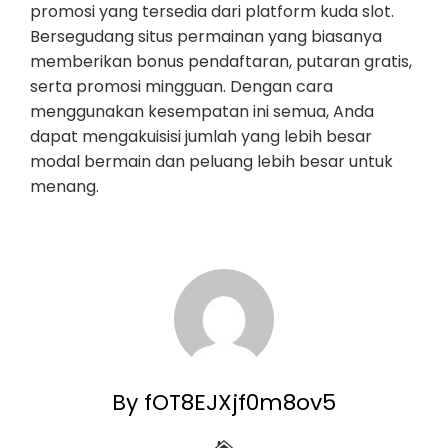
promosi yang tersedia dari platform kuda slot.
Bersegudang situs permainan yang biasanya
memberikan bonus pendaftaran, putaran gratis,
serta promosi mingguan. Dengan cara
menggunakan kesempatan ini semua, Anda
dapat mengakuisisi jumlah yang lebih besar
modal bermain dan peluang lebih besar untuk
menang.
By fOT8EJXjf0m8ov5