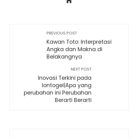
PREVIOUS POST
Kawan Toto: Interpretasi
Angka dan Makna di
Belakangnya
NEXT POST
Inovasi Terkini pada
Iontogel|Apa yang
perubahan ini Perubahan
Berarti Berarti