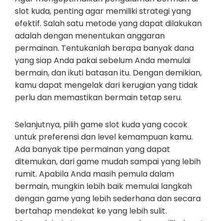
slot kuda, penting agar memiliki strategi yang
efektif. Salah satu metode yang dapat dilakukan
adalah dengan menentukan anggaran
permainan. Tentukanlah berapa banyak dana
yang siap Anda pakai sebelum Anda memulai
bermain, dan ikuti batasan itu. Dengan demikian,
kamu dapat mengelak dari kerugian yang tidak
perlu dan memastikan bermain tetap seru.
Selanjutnya, pilih game slot kuda yang cocok
untuk preferensi dan level kemampuan kamu.
Ada banyak tipe permainan yang dapat
ditemukan, dari game mudah sampai yang lebih
rumit. Apabila Anda masih pemula dalam
bermain, mungkin lebih baik memulai langkah
dengan game yang lebih sederhana dan secara
bertahap mendekat ke yang lebih sulit.