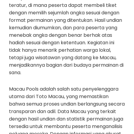
teratur, di mana peserta dapat membeli tiket
dengan memilih sejumlah angka sesuai dengan
format permainan yang ditentukan. Hasil undian
kemudian diumumkan, dan para peserta yang
menebak angka dengan benar berhak atas
hadiah sesuai dengan ketentuan. Kegiatan ini
tidak hanya menarik perhatian warga lokal,
tetapi juga wisatawan yang datang ke Macau,
menjadikannya bagian dari budaya permainan di
sana.
Macau Pools adalah salah satu penyelenggara
utama dari Toto Macau, yang memastikan
bahwa semua proses undian berlangsung secara
transparan dan adil. Data Macau yang terkait
dengan hasil undian dan statistik permainan juga
tersedia untuk membantu peserta menganalisis
peluang mereka. Dengan informasi yang akurat,