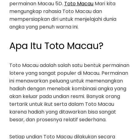
permainan Macau 5D.
Toto Macau
Mari kita
mengungkap rahasia Toto Macau dan
mempersiapkan diri untuk menjelajahi dunia
angka yang penuh warna ini.
Apa Itu Toto Macau?
Toto Macau adalah salah satu bentuk permainan
lotere yang sangat populer di Macau. Permainan
ini menawarkan peluang untuk memenangkan
hadiah dengan menebak kombinasi angka yang
akan keluar pada undian resmi. Banyak orang
tertarik untuk ikut serta dalam Toto Macau
karena hadiah yang ditawarkan bisa sangat
besar, dan prosesnya relatif sederhana.
Setiap undian Toto Macau dilakukan secara