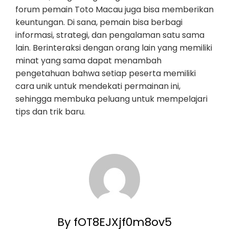
forum pemain Toto Macau juga bisa memberikan
keuntungan. Di sana, pemain bisa berbagi
informasi, strategi, dan pengalaman satu sama
lain. Berinteraksi dengan orang lain yang memiliki
minat yang sama dapat menambah
pengetahuan bahwa setiap peserta memiliki
cara unik untuk mendekati permainan ini,
sehingga membuka peluang untuk mempelajari
tips dan trik baru.
By fOT8EJXjf0m8ov5