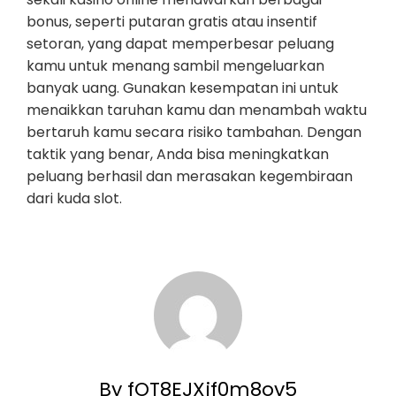
bonus, seperti putaran gratis atau insentif
setoran, yang dapat memperbesar peluang
kamu untuk menang sambil mengeluarkan
banyak uang. Gunakan kesempatan ini untuk
menaikkan taruhan kamu dan menambah waktu
bertaruh kamu secara risiko tambahan. Dengan
taktik yang benar, Anda bisa meningkatkan
peluang berhasil dan merasakan kegembiraan
dari kuda slot.
By fOT8EJXjf0m8ov5