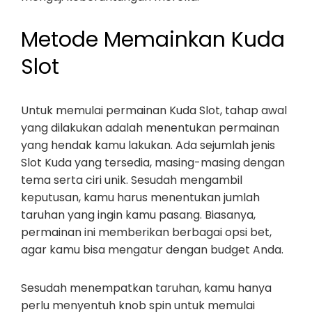
Metode Memainkan Kuda
Slot
Untuk memulai permainan Kuda Slot, tahap awal
yang dilakukan adalah menentukan permainan
yang hendak kamu lakukan. Ada sejumlah jenis
Slot Kuda yang tersedia, masing-masing dengan
tema serta ciri unik. Sesudah mengambil
keputusan, kamu harus menentukan jumlah
taruhan yang ingin kamu pasang. Biasanya,
permainan ini memberikan berbagai opsi bet,
agar kamu bisa mengatur dengan budget Anda.
Sesudah menempatkan taruhan, kamu hanya
perlu menyentuh knob spin untuk memulai