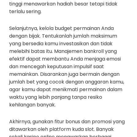
tinggi menawarkan hadiah besar tetapi tidak
terlalu sering.
Selanjutnya, kelola budget permainan Anda
dengan bijak. Tentukanlah jumlah maksimum
yang bersedia kamu investasikan dan tidak
melebihi batas itu. Manajemen bankroll yang
efektif dapat membantu Anda menjaga emosi
dan mencegah keputusan impulsif saat
memainkan. Disarankan juga bermain dengan
jumlah bet yang cocok dengan anggaran kamu,
agar kamu dapat menikmati permainan dalam
waktu yang lebih panjang tanpa resiko
kehilangan banyak.
Akhirnya, gunakan fitur bonus dan promosi yang
ditawarkan oleh platform kuda slot. Banyak
sekali kasino online menawarkan berbagai