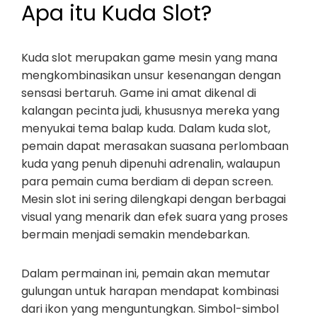
Apa itu Kuda Slot?
Kuda slot merupakan game mesin yang mana
mengkombinasikan unsur kesenangan dengan
sensasi bertaruh. Game ini amat dikenal di
kalangan pecinta judi, khususnya mereka yang
menyukai tema balap kuda. Dalam kuda slot,
pemain dapat merasakan suasana perlombaan
kuda yang penuh dipenuhi adrenalin, walaupun
para pemain cuma berdiam di depan screen.
Mesin slot ini sering dilengkapi dengan berbagai
visual yang menarik dan efek suara yang proses
bermain menjadi semakin mendebarkan.
Dalam permainan ini, pemain akan memutar
gulungan untuk harapan mendapat kombinasi
dari ikon yang menguntungkan. Simbol-simbol