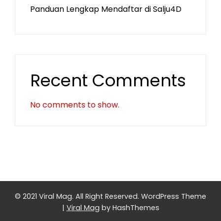
Panduan Lengkap Mendaftar di Salju4D
Recent Comments
No comments to show.
© 2021 Viral Mag. All Right Reserved.
WordPress Theme
|
Viral Mag
by HashThemes