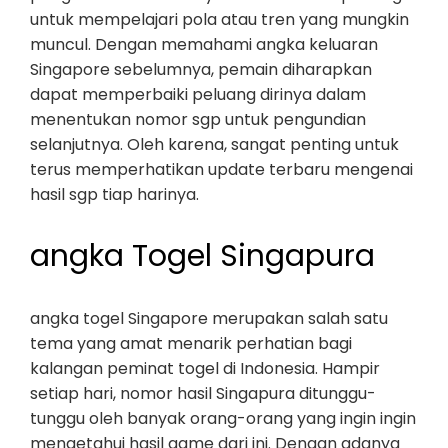
untuk mempelajari pola atau tren yang mungkin
muncul. Dengan memahami angka keluaran
Singapore sebelumnya, pemain diharapkan
dapat memperbaiki peluang dirinya dalam
menentukan nomor sgp untuk pengundian
selanjutnya. Oleh karena, sangat penting untuk
terus memperhatikan update terbaru mengenai
hasil sgp tiap harinya.
angka Togel Singapura
angka togel Singapore merupakan salah satu
tema yang amat menarik perhatian bagi
kalangan peminat togel di Indonesia. Hampir
setiap hari, nomor hasil Singapura ditunggu-
tunggu oleh banyak orang-orang yang ingin ingin
mengetahui hasil game dari ini. Dengan adanya