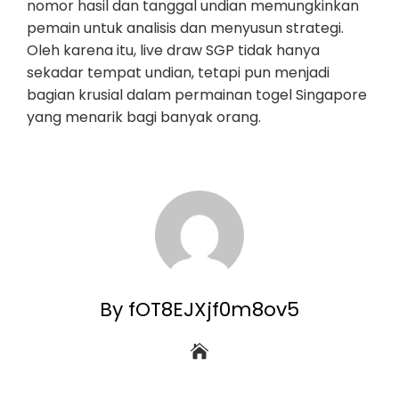
nomor hasil dan tanggal undian memungkinkan
pemain untuk analisis dan menyusun strategi.
Oleh karena itu, live draw SGP tidak hanya
sekadar tempat undian, tetapi pun menjadi
bagian krusial dalam permainan togel Singapore
yang menarik bagi banyak orang.
By fOT8EJXjf0m8ov5