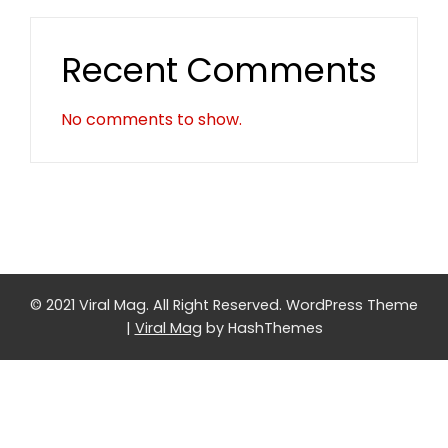
Recent Comments
No comments to show.
© 2021 Viral Mag. All Right Reserved.
WordPress Theme
|
Viral Mag
by HashThemes