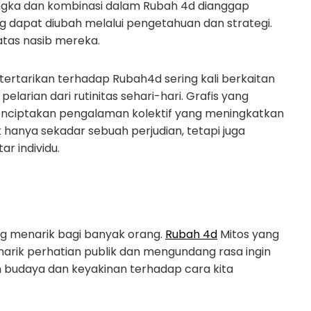
ngka dan kombinasi dalam Rubah 4d dianggap
g dapat diubah melalui pengetahuan dan strategi.
atas nasib mereka.
etertarikan terhadap Rubah4d sering kali berkaitan
arian dari rutinitas sehari-hari. Grafis yang
nciptakan pengalaman kolektif yang meningkatkan
 hanya sekadar sebuah perjudian, tetapi juga
r individu.
g menarik bagi banyak orang.
Rubah 4d
Mitos yang
arik perhatian publik dan mengundang rasa ingin
h budaya dan keyakinan terhadap cara kita