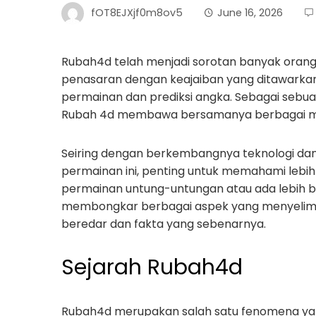
fOT8EJXjf0m8ov5
June 16, 2026
Rubah4d telah menjadi sorotan banyak orang
penasaran dengan keajaiban yang ditawarkan 
permainan dan prediksi angka. Sebagai sebu
Rubah 4d membawa bersamanya berbagai mitos
Seiring dengan berkembangnya teknologi dan
permainan ini, penting untuk memahami lebih
permainan untung-untungan atau ada lebih banya
membongkar berbagai aspek yang menyelimu
beredar dan fakta yang sebenarnya.
Sejarah Rubah4d
Rubah4d merupakan salah satu fenomena yang 