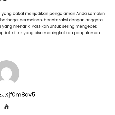
ik yang bakal menjadikan pengalaman Anda semakin
i berbagai permainan, berinteraksi dengan anggota
i yang menarik. Pastikan untuk sering mengecek
 update fitur yang bisa meningkatkan pengalaman
8EJXjf0m8ov5