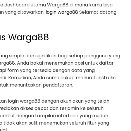
an ke dashboard utama Warga88 di mana kamu bisa
nan yang ditawarkan.
login warga88
Selamat datang
tas Warga88
 simple dan signifikan bagi setiap pengguna yang
arga88, Anda bakal menemukan opsi untuk daftar
pi form yang tersedia dengan data yang
andi. Kemudian, Anda cuma cukup menuruti instruksi
 untuk menuntaskan pendaftaran.
ukan login warga88 dengan akun akun yang telah
nyediakan akses cepat dan terjamin ke seluruh
disambut dengan tampilan interface yang mudah
 tidak akan sulit menemukan seluruh fitur yang
ial.