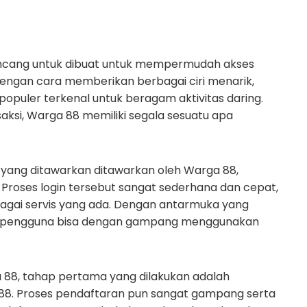
ancang untuk dibuat untuk mempermudah akses
Dengan cara memberikan berbagai ciri menarik,
opuler terkenal untuk beragam aktivitas daring.
nsaksi, Warga 88 memiliki segala sesuatu apa
ang ditawarkan ditawarkan oleh Warga 88,
Proses login tersebut sangat sederhana dan cepat,
gai servis yang ada. Dengan antarmuka yang
 pengguna bisa dengan gampang menggunakan
 88, tahap pertama yang dilakukan adalah
8. Proses pendaftaran pun sangat gampang serta