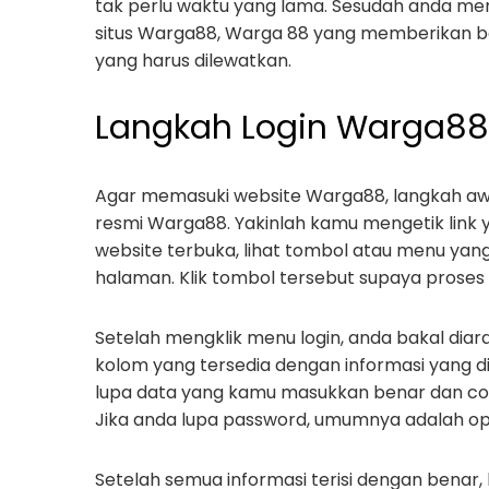
tak perlu waktu yang lama. Sesudah anda m
situs Warga88, Warga 88 yang memberikan 
yang harus dilewatkan.
Langkah Login Warga88
Agar memasuki website Warga88, langkah awa
resmi Warga88. Yakinlah kamu mengetik link y
website terbuka, lihat tombol atau menu yang b
halaman. Klik tombol tersebut supaya proses 
Setelah mengklik menu login, anda bakal diara
kolom yang tersedia dengan informasi yang d
lupa data yang kamu masukkan benar dan co
Jika anda lupa password, umumnya adalah op
Setelah semua informasi terisi dengan benar,