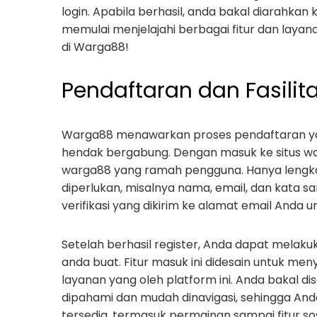
login. Apabila berhasil, anda bakal diarahk
memulai menjelajahi berbagai fitur dan laya
di Warga88!
Pendaftaran dan Fasili
Warga88 menawarkan proses pendaftaran yang
hendak bergabung. Dengan masuk ke situs w
warga88 yang ramah pengguna. Hanya lengka
diperlukan, misalnya nama, email, dan kata s
verifikasi yang dikirim ke alamat email Anda
Setelah berhasil register, Anda dapat melak
anda buat. Fitur masuk ini didesain untuk me
layanan yang oleh platform ini. Anda bakal 
dipahami dan mudah dinavigasi, sehingga Anda
tersedia, termasuk permainan sampai fitur sos