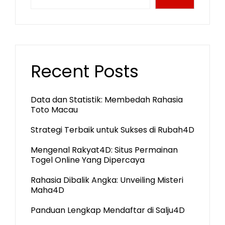
Recent Posts
Data dan Statistik: Membedah Rahasia
Toto Macau
Strategi Terbaik untuk Sukses di Rubah4D
Mengenal Rakyat4D: Situs Permainan
Togel Online Yang Dipercaya
Rahasia Dibalik Angka: Unveiling Misteri
Maha4D
Panduan Lengkap Mendaftar di Salju4D