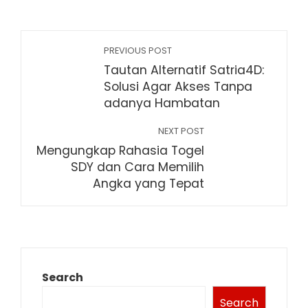
PREVIOUS POST
Tautan Alternatif Satria4D:
Solusi Agar Akses Tanpa
adanya Hambatan
NEXT POST
Mengungkap Rahasia Togel
SDY dan Cara Memilih
Angka yang Tepat
Search
Search