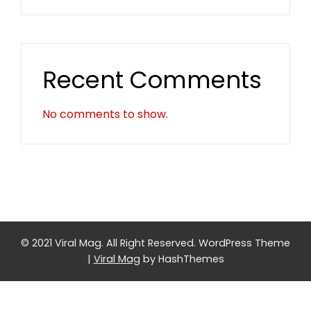
Recent Comments
No comments to show.
© 2021 Viral Mag. All Right Reserved.
WordPress Theme
|
Viral Mag
by HashThemes