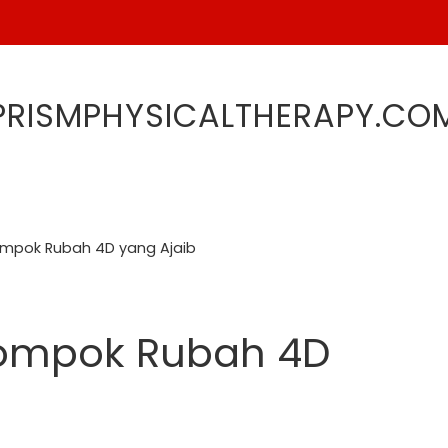
PRISMPHYSICALTHERAPY.CO
lompok Rubah 4D yang Ajaib
lompok Rubah 4D