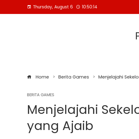
Skip
Thursday, August 6
10:50:14
to
content
Home
Berita Games
Menjelajahi Seke
BERITA GAMES
Menjelajahi Seke
yang Ajaib