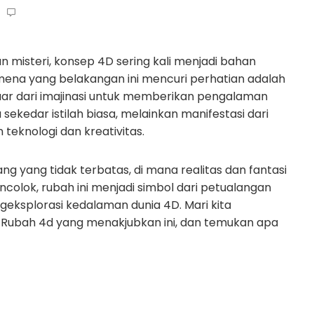
 misteri, konsep 4D sering kali menjadi bahan
mena yang belakangan ini mencuri perhatian adalah
ar dari imajinasi untuk memberikan pengalaman
ekedar istilah biasa, melainkan manifestasi dari
eknologi dan kreativitas.
 yang tidak terbatas, di mana realitas dan fantasi
olok, rubah ini menjadi simbol dari petualangan
geksplorasi kedalaman dunia 4D. Mari kita
Rubah 4d yang menakjubkan ini, dan temukan apa