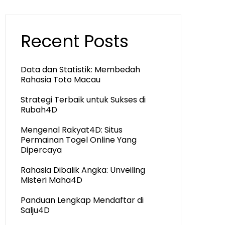
Recent Posts
Data dan Statistik: Membedah
Rahasia Toto Macau
Strategi Terbaik untuk Sukses di
Rubah4D
Mengenal Rakyat4D: Situs
Permainan Togel Online Yang
Dipercaya
Rahasia Dibalik Angka: Unveiling
Misteri Maha4D
Panduan Lengkap Mendaftar di
Salju4D