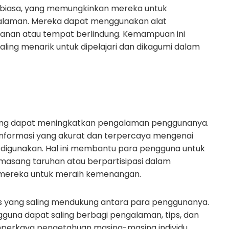
r biasa, yang memungkinkan mereka untuk
alaman. Mereka dapat menggunakan alat
anan atau tempat berlindung. Kemampuan ini
ling menarik untuk dipelajari dan dikagumi dalam
ng dapat meningkatkan pengalaman penggunanya.
 informasi yang akurat dan terpercaya mengenai
 digunakan. Hal ini membantu para pengguna untuk
asang taruhan atau berpartisipasi dalam
 mereka untuk meraih kemenangan.
s yang saling mendukung antara para penggunanya.
gguna dapat saling berbagi pengalaman, tips, dan
memperkaya pengetahuan masing-masing individu,