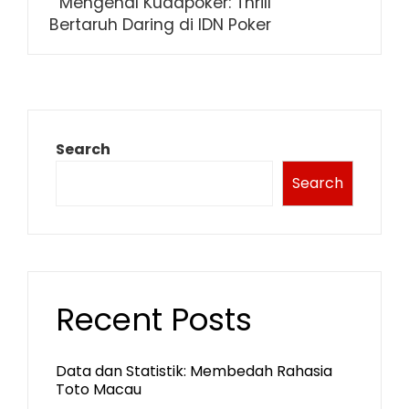
Mengenal Kudapoker: Thrill
Bertaruh Daring di IDN Poker
Search
Search
Recent Posts
Data dan Statistik: Membedah Rahasia
Toto Macau