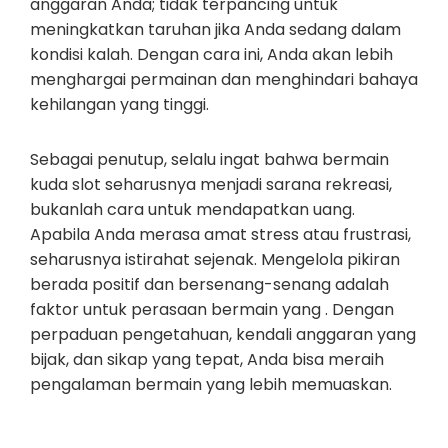
anggaran Anda; tidak terpancing untuk
meningkatkan taruhan jika Anda sedang dalam
kondisi kalah. Dengan cara ini, Anda akan lebih
menghargai permainan dan menghindari bahaya
kehilangan yang tinggi.
Sebagai penutup, selalu ingat bahwa bermain
kuda slot seharusnya menjadi sarana rekreasi,
bukanlah cara untuk mendapatkan uang.
Apabila Anda merasa amat stress atau frustrasi,
seharusnya istirahat sejenak. Mengelola pikiran
berada positif dan bersenang-senang adalah
faktor untuk perasaan bermain yang . Dengan
perpaduan pengetahuan, kendali anggaran yang
bijak, dan sikap yang tepat, Anda bisa meraih
pengalaman bermain yang lebih memuaskan.