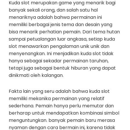
Kuda slot merupakan game yang menarik bagi
banyak sekali orang, dan salah satu hal
menariknya adalah bahwa permainan ini
memiliki berbagai jenis tema dan desain yang
bisa menarik perhatian pemain. Dari tema hutan
sampai petualangan luar angkasa, setiap kuda
slot menawarkan pengalaman unik unik dan
menyenangkan. Ini menjadikan kuda slot tidak
hanya sebagai sekadar permainan taruhan,
tetapi juga sebagai bentuk hiburan yang dapat
dinikmati oleh kalangan.
Fakta lain yang seru adalah bahwa kuda slot
memiliki mekanika permainan yang relatif
sederhana. Pemain hanya perlu memutar dan
berharap untuk mendapatkan kombinasi simbol
menguntungkan. banyak pemain baru merasa
nyaman dengan cara bermain ini, karena tidak