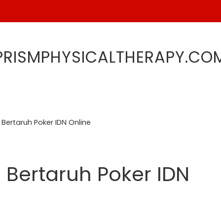
PRISMPHYSICALTHERAPY.CO
ertaruh Poker IDN Online
Bertaruh Poker IDN