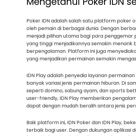
Mengetahui Poker IDN se
Poker IDN adalah salah satu platform poker 
oleh pemain di berbagai dunia. Dengan berbag
menjadi pilihan utama bagi para penggemar 
yang tinggi menjadikannya semakin menarik 
berpengalaman. Platform ini juga menyedia
yang menjadikan permainan semakin mengas
IDN Play adalah penyedia layanan permainan
banyak variasi jenis permainan hiburan. Di s
seperti domino, sabung ayam, dan sports bet
user-friendly, IDN Play memberikan pengal
dapat dengan mudah beralih antara jenis per
Baik platform ini, IDN Poker dan IDN Play, 
terbaik bagi user. Dengan dukungan aplikasi 