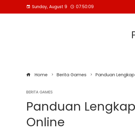
Skip
Sunday, August 9
07:50:09
to
content
Home
Berita Games
Panduan Lengkap B
BERITA GAMES
Panduan Lengkap 
Online