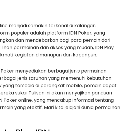
line menjadi semakin terkenal di kalangan
orm populer adalah platform IDN Poker, yang
kan dan mendebarkan bagi para pemain dari
ilihan permainan dan akses yang mudah, IDN Play
enikmati kegiatan dimanapun dan kapanpun.
DN Poker menyediakan berbagai jenis permainan
erbagai jenis taruhan yang memenuhi kebutuhan
ay yang tersedia di perangkat mobile, pemain dapat
ka sukai. Tulisan ini akan menyajikan panduan
 Poker online, yang mencakup informasi tentang
rmain yang efektif. Mari kita jelajahi dunia permainan