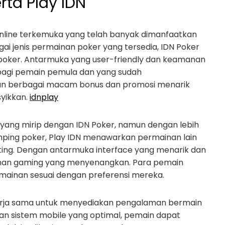
rta Play IDN
online terkemuka yang telah banyak dimanfaatkan
ai jenis permainan poker yang tersedia, IDN Poker
poker. Antarmuka yang user-friendly dan keamanan
bagi pemain pemula dan yang sudah
kan berbagai macam bonus dan promosi menarik
yikkan.
idnplay
 yang mirip dengan IDN Poker, namun dengan lebih
amping poker, Play IDN menawarkan permainan lain
ting. Dengan antarmuka interface yang menarik dan
aman gaming yang menyenangkan. Para pemain
mainan sesuai dengan preferensi mereka.
bekerja sama untuk menyediakan pengalaman bermain
dan sistem mobile yang optimal, pemain dapat