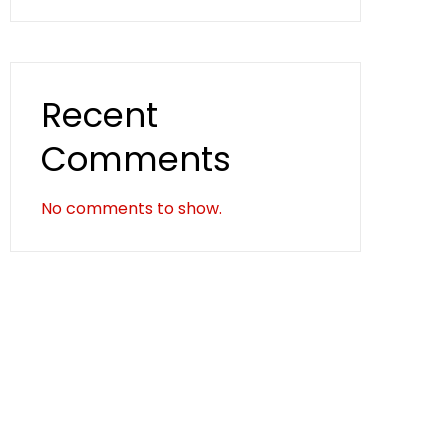
Recent
Comments
No comments to show.