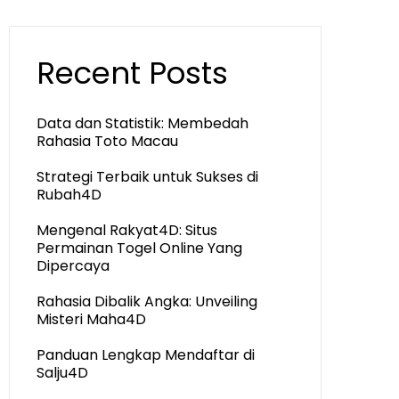
Recent Posts
Data dan Statistik: Membedah
Rahasia Toto Macau
Strategi Terbaik untuk Sukses di
Rubah4D
Mengenal Rakyat4D: Situs
Permainan Togel Online Yang
Dipercaya
Rahasia Dibalik Angka: Unveiling
Misteri Maha4D
Panduan Lengkap Mendaftar di
Salju4D