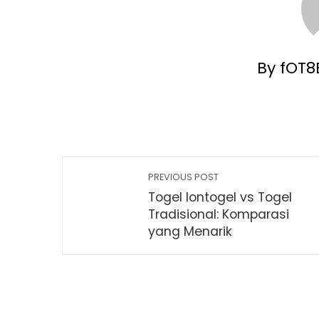
By fOT
PREVIOUS POST
Togel Iontogel vs Togel
Tradisional: Komparasi
yang Menarik