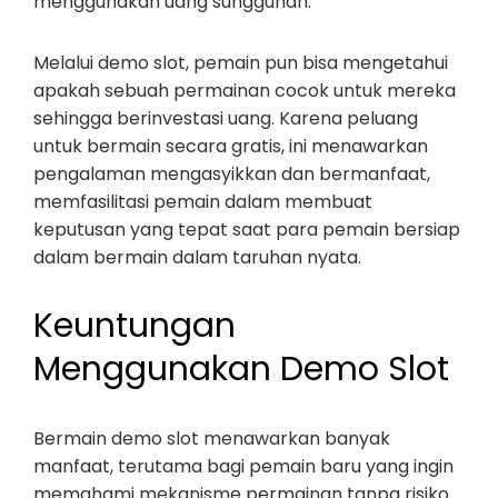
menggunakan uang sungguhan.
Melalui demo slot, pemain pun bisa mengetahui
apakah sebuah permainan cocok untuk mereka
sehingga berinvestasi uang. Karena peluang
untuk bermain secara gratis, ini menawarkan
pengalaman mengasyikkan dan bermanfaat,
memfasilitasi pemain dalam membuat
keputusan yang tepat saat para pemain bersiap
dalam bermain dalam taruhan nyata.
Keuntungan
Menggunakan Demo Slot
Bermain demo slot menawarkan banyak
manfaat, terutama bagi pemain baru yang ingin
memahami mekanisme permainan tanpa risiko