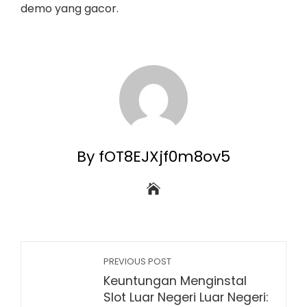
demo yang gacor.
By fOT8EJXjf0m8ov5
PREVIOUS POST
Keuntungan Menginstal
Slot Luar Negeri Luar Negeri: