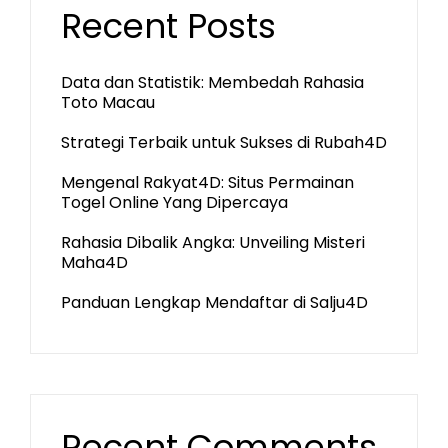
Recent Posts
Data dan Statistik: Membedah Rahasia
Toto Macau
Strategi Terbaik untuk Sukses di Rubah4D
Mengenal Rakyat4D: Situs Permainan
Togel Online Yang Dipercaya
Rahasia Dibalik Angka: Unveiling Misteri
Maha4D
Panduan Lengkap Mendaftar di Salju4D
Recent Comments