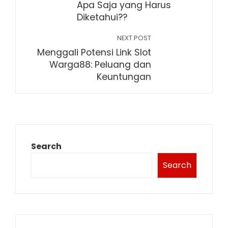
Apa Saja yang Harus
Diketahui??
NEXT POST
Menggali Potensi Link Slot
Warga88: Peluang dan
Keuntungan
Search
Search