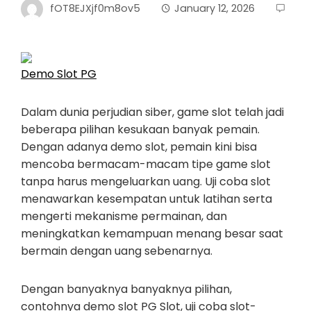
fOT8EJXjf0m8ov5
January 12, 2026
Demo Slot PG
Dalam dunia perjudian siber, game slot telah jadi
beberapa pilihan kesukaan banyak pemain.
Dengan adanya demo slot, pemain kini bisa
mencoba bermacam-macam tipe game slot
tanpa harus mengeluarkan uang. Uji coba slot
menawarkan kesempatan untuk latihan serta
mengerti mekanisme permainan, dan
meningkatkan kemampuan menang besar saat
bermain dengan uang sebenarnya.
Dengan banyaknya banyaknya pilihan,
contohnya demo slot PG Slot, uji coba slot-