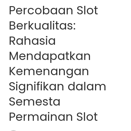
Percobaan Slot
Berkualitas:
Rahasia
Mendapatkan
Kemenangan
Signifikan dalam
Semesta
Permainan Slot