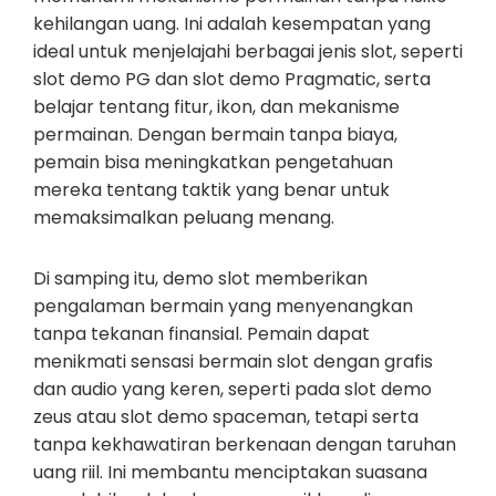
kehilangan uang. Ini adalah kesempatan yang
ideal untuk menjelajahi berbagai jenis slot, seperti
slot demo PG dan slot demo Pragmatic, serta
belajar tentang fitur, ikon, dan mekanisme
permainan. Dengan bermain tanpa biaya,
pemain bisa meningkatkan pengetahuan
mereka tentang taktik yang benar untuk
memaksimalkan peluang menang.
Di samping itu, demo slot memberikan
pengalaman bermain yang menyenangkan
tanpa tekanan finansial. Pemain dapat
menikmati sensasi bermain slot dengan grafis
dan audio yang keren, seperti pada slot demo
zeus atau slot demo spaceman, tetapi serta
tanpa kekhawatiran berkenaan dengan taruhan
uang riil. Ini membantu menciptakan suasana