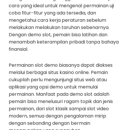
cara yang ideal untuk mengenal permainan uji
coba fitur-fitur yang ada tersedia, dan
mengetahui cara kerja peraturan sebelum
melakukan melakukan taruhan sebenarnya.
Dengan demo slot, pemain bisa latihan dan
menambah keterampilan pribadi tanpa bahaya
finansial.
Permainan slot demo biasanya dapat diakses
melalui berbagai situs kasino online. Pemain
cukuplah perlu mengunjungi situs web atau
aplikasi yang opsi demo untuk memulai
permainan. Manfaat pada demo slot adalah
pemain bisa menelusuri ragam topik dan jenis
permainan, dari slot klasik sampai slot video
modern, semua dengan pengalaman mirip
dengan sebanding dengan bermain