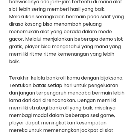
bahwasanya ada jam-jam tertentu di mana alat
slot lebih sering memberi hasil yang baik.
Melakukan serangkaian bermain pada saat yang
dirasa kosong bisa menambah peluang
menemukan alat yang berada dalam mode
gacor. Melalui menjalankan beberapa demo slot
gratis, player bisa mengetahui yang mana yang
memiliki ritme ritme kemenangan yang lebih
baik.
Terakhir, kelola bankroll kamu dengan bijaksana.
Tentukan batas setiap hari untuk pengeluaran
dan jangan terpengaruh mencoba bermain lebih
lama dari dari direncanakan. Dengan memiliki
memiliki strategi bankroll yang baik, misalnya
membagi modal dalam beberapa sesi game,
player dapat meningkatkan kesempatan
mereka untuk memenangkan jackpot di slot