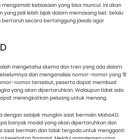
an mengamati kebiasaan yang bisa muncul. Ini akan
yang jadi lebih bijak dalam memasang bet. Selalu
an bertaruh secara bertanggung jawab agar
4D
adalah mengetahui skema dan tren yang ada dalam
il sebelumnya dan menganalisis nomor-nomor yang 常
omor-nomor tersebut, peserta dapat membuat
ngka yang akan dipertaruhkan. Walaupun tidak ada
s dapat meningkatkan peluang untuk menang.
aya dengan sebijak mungkin saat bermain Maha4D.
pa banyak modal yang akan dipertaruhkan dan
i saat bermain dan tidak tergoda untuk mengganti
ra kesehatan finansial. Melalui manajemen uang