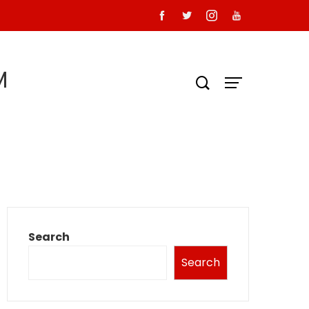
M
Search
Search