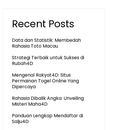
Recent Posts
Data dan Statistik: Membedah
Rahasia Toto Macau
Strategi Terbaik untuk Sukses di
Rubah4D
Mengenal Rakyat4D: Situs
Permainan Togel Online Yang
Dipercaya
Rahasia Dibalik Angka: Unveiling
Misteri Maha4D
Panduan Lengkap Mendaftar di
Salju4D