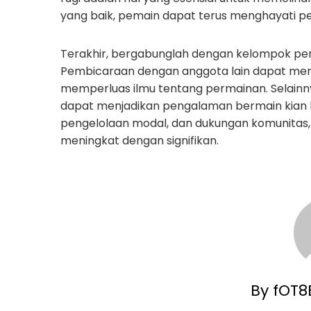
yang baik, pemain dapat terus menghayati 
Terakhir, bergabunglah dengan kelompok pem
Pembicaraan dengan anggota lain dapat me
memperluas ilmu tentang permainan. Selainn
dapat menjadikan pengalaman bermain kian leb
pengelolaan modal, dan dukungan komunitas,
meningkat dengan signifikan.
By fOT