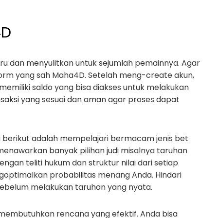
4D
ru dan menyulitkan untuk sejumlah pemainnya. Agar
tform yang sah Maha4D. Setelah meng-create akun,
memiliki saldo yang bisa diakses untuk melakukan
saksi yang sesuai dan aman agar proses dapat
g berikut adalah mempelajari bermacam jenis bet
enawarkan banyak pilihan judi misalnya taruhan
ngan teliti hukum dan struktur nilai dari setiap
optimalkan probabilitas menang Anda. Hindari
sebelum melakukan taruhan yang nyata.
a membutuhkan rencana yang efektif. Anda bisa