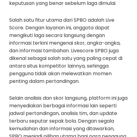
keputusan yang benar sebelum laga dimulai.
Salah satu fitur utama dari SPBO adalah Live
Score. Dengan layanan ini, anggota dapat
mengikuti laga secara langsung dengan
informasi terkini mengenai skor, angka-angka,
dan informasi tambahan. Livescore SPBO juga
dikenal sebagai salah satu yang paling cepat di
antara situs kompetitor lainnya, sehingga
pengguna tidak akan melewatkan momen
penting dalam pertandingan.
Selain analisis dan skor langsung, platform ini juga
menyediakan berbagai informasi lain seperti
jadwal pertandingan, analisis tim, dan update
terbaru seputar sepak bola. Dengan segala
kemudahan dan informasi yang ditawarkan,
SPBO menjadi pilihan utama bagi para pengguna