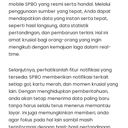
mobile SPBO yang resmi serta handal. Melalui
penggunaan sumber yang tepat, Anda dapat
mendapatkan data yang instan serta tepat,
seperti hasil langsung, data statistik
pertandingan, dan pembaruan terkini. Hal ini
amat krusial bagi orang-orang yang ingin
mengikuti dengan kemajuan laga dalam real-
time.
Selanjutnya, perhatikanlah fitur notifikasi yang
tersedia. SPBO memberikan notifikasi terkait
setiap gol, kartu merah, dan momen krusial yang
lain. Dengan menghidupkan pemberitahuan,
anda akan tetap menerima data paling baru
tanpa harus selalu terus menerus memantau
layar. Ini juga memungkinkan memberi, anda
agar fokus pada hal lain sambil masih
terinformasi dengan hasil-hasil pertandingan