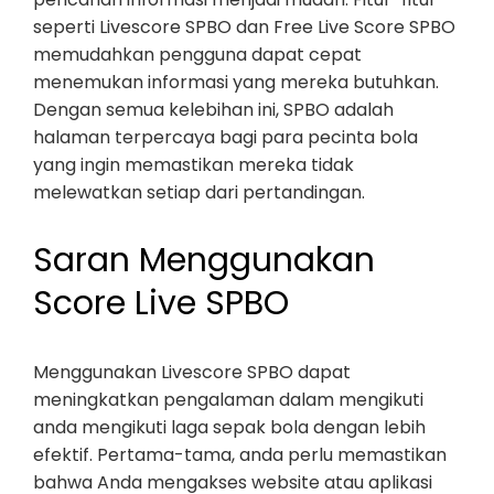
seperti Livescore SPBO dan Free Live Score SPBO
memudahkan pengguna dapat cepat
menemukan informasi yang mereka butuhkan.
Dengan semua kelebihan ini, SPBO adalah
halaman terpercaya bagi para pecinta bola
yang ingin memastikan mereka tidak
melewatkan setiap dari pertandingan.
Saran Menggunakan
Score Live SPBO
Menggunakan Livescore SPBO dapat
meningkatkan pengalaman dalam mengikuti
anda mengikuti laga sepak bola dengan lebih
efektif. Pertama-tama, anda perlu memastikan
bahwa Anda mengakses website atau aplikasi