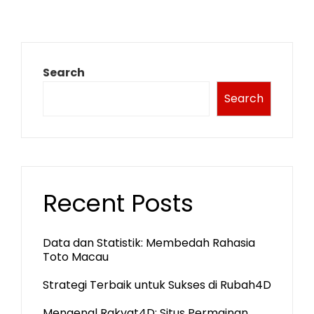
Search
Search
Recent Posts
Data dan Statistik: Membedah Rahasia
Toto Macau
Strategi Terbaik untuk Sukses di Rubah4D
Mengenal Rakyat4D: Situs Permainan