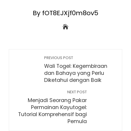
By fOT8EJXjf0m8ov5
PREVIOUS POST
Wali Togel: Kegembiraan
dan Bahaya yang Perlu
Diketahui dengan Baik
NEXT POST
Menjadi Seorang Pakar
Permainan Kayutogel:
Tutorial Komprehensif bagi
Pemula