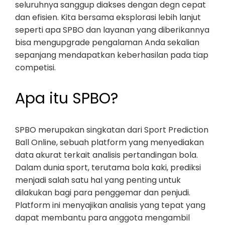
seluruhnya sanggup diakses dengan degn cepat
dan efisien. Kita bersama eksplorasi lebih lanjut
seperti apa SPBO dan layanan yang diberikannya
bisa mengupgrade pengalaman Anda sekalian
sepanjang mendapatkan keberhasilan pada tiap
competisi.
Apa itu SPBO?
SPBO merupakan singkatan dari Sport Prediction
Ball Online, sebuah platform yang menyediakan
data akurat terkait analisis pertandingan bola.
Dalam dunia sport, terutama bola kaki, prediksi
menjadi salah satu hal yang penting untuk
dilakukan bagi para penggemar dan penjudi.
Platform ini menyajikan analisis yang tepat yang
dapat membantu para anggota mengambil