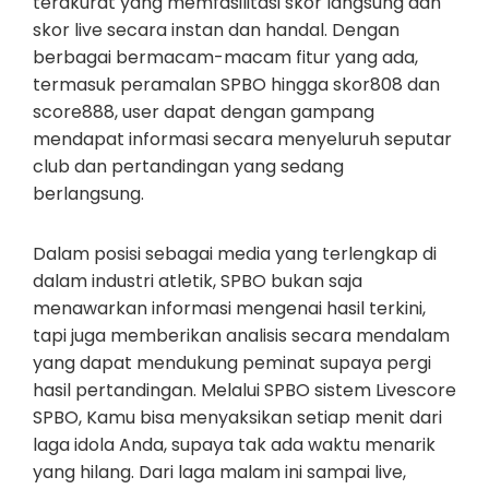
terakurat yang memfasilitasi skor langsung dan
skor live secara instan dan handal. Dengan
berbagai bermacam-macam fitur yang ada,
termasuk peramalan SPBO hingga skor808 dan
score888, user dapat dengan gampang
mendapat informasi secara menyeluruh seputar
club dan pertandingan yang sedang
berlangsung.
Dalam posisi sebagai media yang terlengkap di
dalam industri atletik, SPBO bukan saja
menawarkan informasi mengenai hasil terkini,
tapi juga memberikan analisis secara mendalam
yang dapat mendukung peminat supaya pergi
hasil pertandingan. Melalui SPBO sistem Livescore
SPBO, Kamu bisa menyaksikan setiap menit dari
laga idola Anda, supaya tak ada waktu menarik
yang hilang. Dari laga malam ini sampai live,