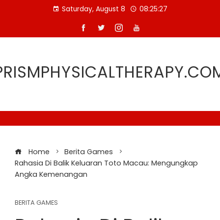
Skip
Saturday, August 8
08:25:28
to
content
PRISMPHYSICALTHERAPY.CO
Home
Berita Games
Rahasia Di Balik Keluaran Toto Macau: Mengungkap
Angka Kemenangan
BERITA GAMES