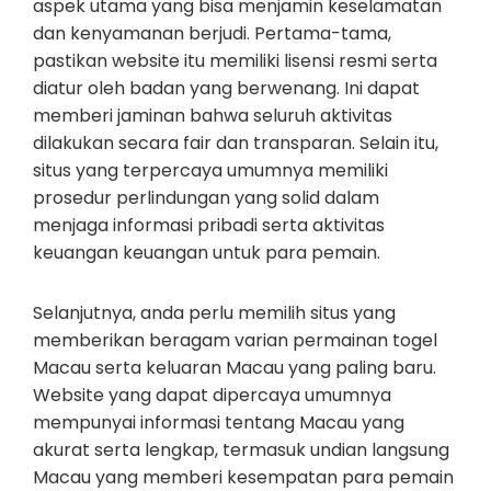
aspek utama yang bisa menjamin keselamatan
dan kenyamanan berjudi. Pertama-tama,
pastikan website itu memiliki lisensi resmi serta
diatur oleh badan yang berwenang. Ini dapat
memberi jaminan bahwa seluruh aktivitas
dilakukan secara fair dan transparan. Selain itu,
situs yang terpercaya umumnya memiliki
prosedur perlindungan yang solid dalam
menjaga informasi pribadi serta aktivitas
keuangan keuangan untuk para pemain.
Selanjutnya, anda perlu memilih situs yang
memberikan beragam varian permainan togel
Macau serta keluaran Macau yang paling baru.
Website yang dapat dipercaya umumnya
mempunyai informasi tentang Macau yang
akurat serta lengkap, termasuk undian langsung
Macau yang memberi kesempatan para pemain