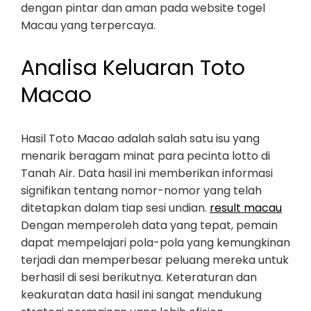
dengan pintar dan aman pada website togel
Macau yang terpercaya.
Analisa Keluaran Toto
Macao
Hasil Toto Macao adalah salah satu isu yang
menarik beragam minat para pecinta lotto di
Tanah Air. Data hasil ini memberikan informasi
signifikan tentang nomor-nomor yang telah
ditetapkan dalam tiap sesi undian.
result macau
Dengan memperoleh data yang tepat, pemain
dapat mempelajari pola-pola yang kemungkinan
terjadi dan memperbesar peluang mereka untuk
berhasil di sesi berikutnya. Keteraturan dan
keakuratan data hasil ini sangat mendukung