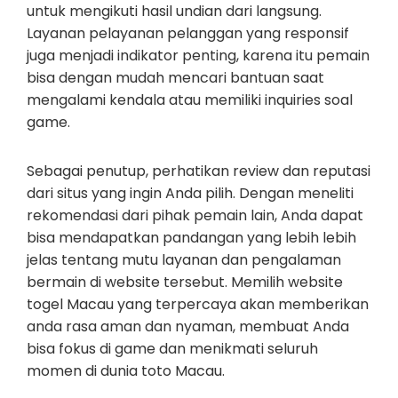
untuk mengikuti hasil undian dari langsung.
Layanan pelayanan pelanggan yang responsif
juga menjadi indikator penting, karena itu pemain
bisa dengan mudah mencari bantuan saat
mengalami kendala atau memiliki inquiries soal
game.
Sebagai penutup, perhatikan review dan reputasi
dari situs yang ingin Anda pilih. Dengan meneliti
rekomendasi dari pihak pemain lain, Anda dapat
bisa mendapatkan pandangan yang lebih lebih
jelas tentang mutu layanan dan pengalaman
bermain di website tersebut. Memilih website
togel Macau yang terpercaya akan memberikan
anda rasa aman dan nyaman, membuat Anda
bisa fokus di game dan menikmati seluruh
momen di dunia toto Macau.