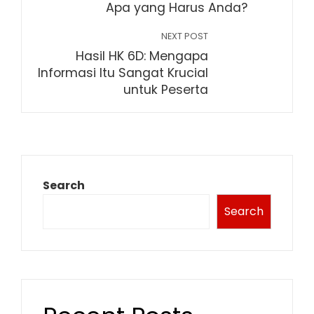
Apa yang Harus Anda?
NEXT POST
Hasil HK 6D: Mengapa
Informasi Itu Sangat Krucial
untuk Peserta
Search
Search