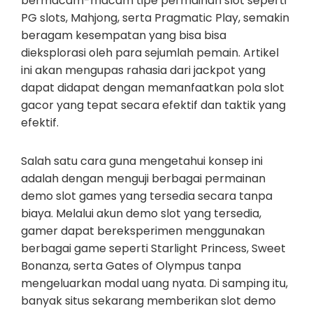
bermacam-macam tipe permainan slot seperti
PG slots, Mahjong, serta Pragmatic Play, semakin
beragam kesempatan yang bisa bisa
dieksplorasi oleh para sejumlah pemain. Artikel
ini akan mengupas rahasia dari jackpot yang
dapat didapat dengan memanfaatkan pola slot
gacor yang tepat secara efektif dan taktik yang
efektif.
Salah satu cara guna mengetahui konsep ini
adalah dengan menguji berbagai permainan
demo slot games yang tersedia secara tanpa
biaya. Melalui akun demo slot yang tersedia,
gamer dapat bereksperimen menggunakan
berbagai game seperti Starlight Princess, Sweet
Bonanza, serta Gates of Olympus tanpa
mengeluarkan modal uang nyata. Di samping itu,
banyak situs sekarang memberikan slot demo