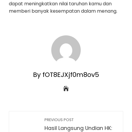
dapat meningkatkan nilai taruhan kamu dan
memberi banyak kesempatan dalam menang.
By fOT8EJXjf0m8ov5
PREVIOUS POST
Hasil Langsung Undian HK: