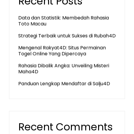
Recent Posts
Data dan Statistik: Membedah Rahasia
Toto Macau
Strategi Terbaik untuk Sukses di Rubah4D
Mengenal Rakyat4D: Situs Permainan
Togel Online Yang Dipercaya
Rahasia Dibalik Angka: Unveiling Misteri
Maha4D
Panduan Lengkap Mendaftar di Salju4D
Recent Comments