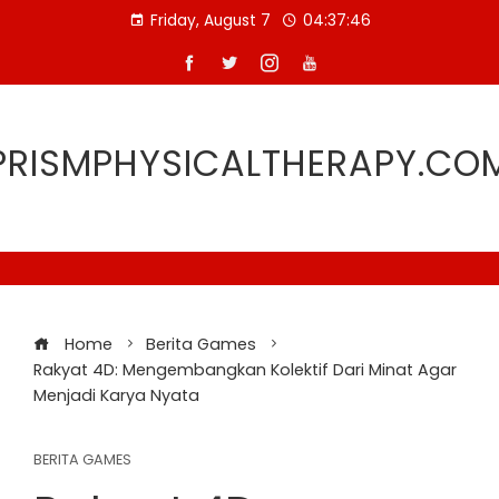
Skip
Friday, August 7
04:37:46
to
content
PRISMPHYSICALTHERAPY.CO
Home
Berita Games
Rakyat 4D: Mengembangkan Kolektif Dari Minat Agar
Menjadi Karya Nyata
BERITA GAMES