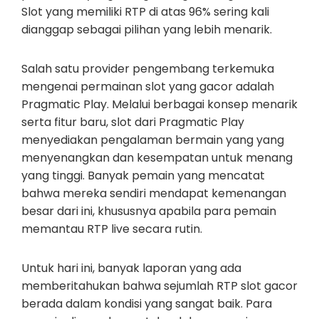
Slot yang memiliki RTP di atas 96% sering kali
dianggap sebagai pilihan yang lebih menarik.
Salah satu provider pengembang terkemuka
mengenai permainan slot yang gacor adalah
Pragmatic Play. Melalui berbagai konsep menarik
serta fitur baru, slot dari Pragmatic Play
menyediakan pengalaman bermain yang yang
menyenangkan dan kesempatan untuk menang
yang tinggi. Banyak pemain yang mencatat
bahwa mereka sendiri mendapat kemenangan
besar dari ini, khususnya apabila para pemain
memantau RTP live secara rutin.
Untuk hari ini, banyak laporan yang ada
memberitahukan bahwa sejumlah RTP slot gacor
berada dalam kondisi yang sangat baik. Para