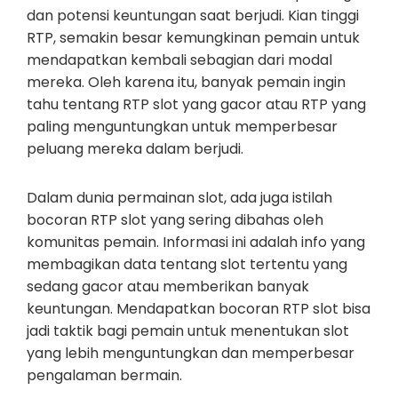
dan potensi keuntungan saat berjudi. Kian tinggi
RTP, semakin besar kemungkinan pemain untuk
mendapatkan kembali sebagian dari modal
mereka. Oleh karena itu, banyak pemain ingin
tahu tentang RTP slot yang gacor atau RTP yang
paling menguntungkan untuk memperbesar
peluang mereka dalam berjudi.
Dalam dunia permainan slot, ada juga istilah
bocoran RTP slot yang sering dibahas oleh
komunitas pemain. Informasi ini adalah info yang
membagikan data tentang slot tertentu yang
sedang gacor atau memberikan banyak
keuntungan. Mendapatkan bocoran RTP slot bisa
jadi taktik bagi pemain untuk menentukan slot
yang lebih menguntungkan dan memperbesar
pengalaman bermain.