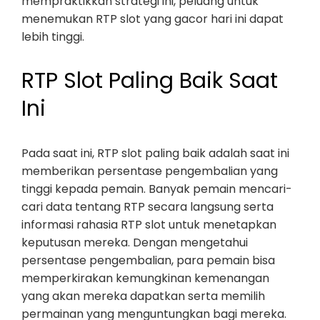
mempraktikkan strategi ini, peluang untuk
menemukan RTP slot yang gacor hari ini dapat
lebih tinggi.
RTP Slot Paling Baik Saat
Ini
Pada saat ini, RTP slot paling baik adalah saat ini
memberikan persentase pengembalian yang
tinggi kepada pemain. Banyak pemain mencari-
cari data tentang RTP secara langsung serta
informasi rahasia RTP slot untuk menetapkan
keputusan mereka. Dengan mengetahui
persentase pengembalian, para pemain bisa
memperkirakan kemungkinan kemenangan
yang akan mereka dapatkan serta memilih
permainan yang menguntungkan bagi mereka.