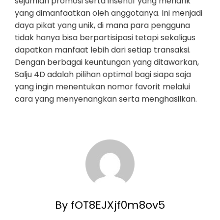
sejumlah promosi serta insentif yang menarik
yang dimanfaatkan oleh anggotanya. Ini menjadi
daya pikat yang unik, di mana para pengguna
tidak hanya bisa berpartisipasi tetapi sekaligus
dapatkan manfaat lebih dari setiap transaksi.
Dengan berbagai keuntungan yang ditawarkan,
Salju 4D adalah pilihan optimal bagi siapa saja
yang ingin menentukan nomor favorit melalui
cara yang menyenangkan serta menghasilkan.
By fOT8EJXjf0m8ov5