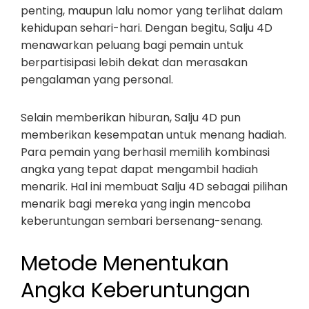
penting, maupun lalu nomor yang terlihat dalam
kehidupan sehari-hari. Dengan begitu, Salju 4D
menawarkan peluang bagi pemain untuk
berpartisipasi lebih dekat dan merasakan
pengalaman yang personal.
Selain memberikan hiburan, Salju 4D pun
memberikan kesempatan untuk menang hadiah.
Para pemain yang berhasil memilih kombinasi
angka yang tepat dapat mengambil hadiah
menarik. Hal ini membuat Salju 4D sebagai pilihan
menarik bagi mereka yang ingin mencoba
keberuntungan sembari bersenang-senang.
Metode Menentukan
Angka Keberuntungan