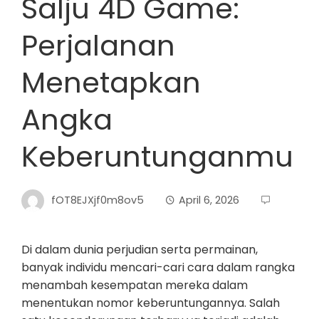
Salju 4D Game:
Perjalanan
Menetapkan
Angka
Keberuntunganmu
fOT8EJXjf0m8ov5
April 6, 2026
Di dalam dunia perjudian serta permainan,
banyak individu mencari-cari cara dalam rangka
menambah kesempatan mereka dalam
menentukan nomor keberuntungannya. Salah