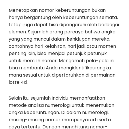
Menetapkan nomor keberuntungan bukan
hanya bergantung oleh keberuntungan semata,
tetapi juga dapat bisa dipengaruhi oleh berbagai
elemen. Sejumlah orang percaya bahwa angka
yang yang muncul dalam kehidupan mereka,
contohnya hari kelahiran, hari jadi, atau momen
penting lain, bisa menjadi petunjuk petunjuk
untuk memilih nomor. Mengamati pola-pola ini
bisa membantu Anda mengidentifikasi angka
mana sesuai untuk dipertaruhkan di permainan
lotre 4d.
Selain itu, sejumlah individu memanfaatkan
metode analisa numerologi untuk menemukan
angka keberuntungan. Di dalam numerologi,
masing-masing nomor mempunyai arti serta
daya tertentu. Dengan menghitung nomor-