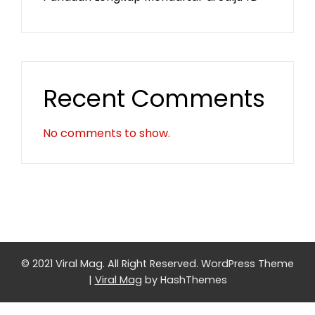
Recent Comments
No comments to show.
© 2021 Viral Mag. All Right Reserved.
WordPress Theme
|
Viral Mag
by HashThemes