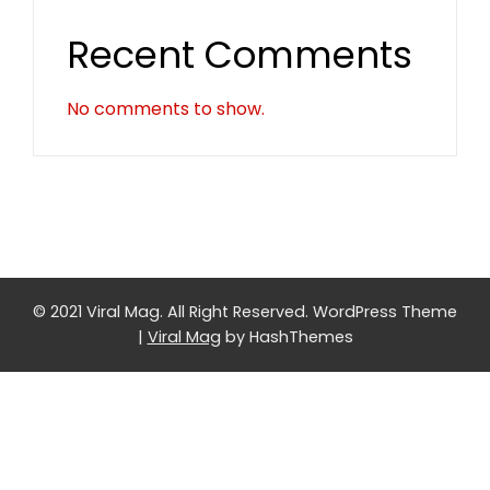
Recent Comments
No comments to show.
© 2021 Viral Mag. All Right Reserved.
WordPress Theme
|
Viral Mag
by HashThemes