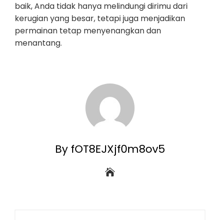
baik, Anda tidak hanya melindungi dirimu dari
kerugian yang besar, tetapi juga menjadikan
permainan tetap menyenangkan dan
menantang.
By fOT8EJXjf0m8ov5