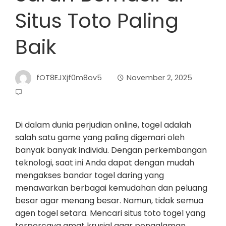
Situs Toto Paling
Baik
fOT8EJXjf0m8ov5
November 2, 2025
Di dalam dunia perjudian online, togel adalah
salah satu game yang paling digemari oleh
banyak banyak individu. Dengan perkembangan
teknologi, saat ini Anda dapat dengan mudah
mengakses bandar togel daring yang
menawarkan berbagai kemudahan dan peluang
besar agar menang besar. Namun, tidak semua
agen togel setara. Mencari situs toto togel yang
terpercaya amat krusial agar pengalaman