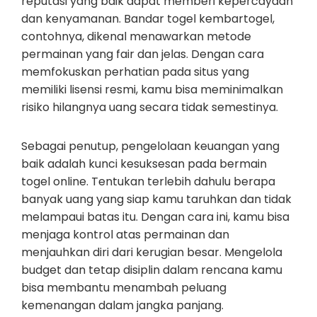
reputasi yang baik dapat memberi kepercayaan
dan kenyamanan. Bandar togel kembartogel,
contohnya, dikenal menawarkan metode
permainan yang fair dan jelas. Dengan cara
memfokuskan perhatian pada situs yang
memiliki lisensi resmi, kamu bisa meminimalkan
risiko hilangnya uang secara tidak semestinya.
Sebagai penutup, pengelolaan keuangan yang
baik adalah kunci kesuksesan pada bermain
togel online. Tentukan terlebih dahulu berapa
banyak uang yang siap kamu taruhkan dan tidak
melampaui batas itu. Dengan cara ini, kamu bisa
menjaga kontrol atas permainan dan
menjauhkan diri dari kerugian besar. Mengelola
budget dan tetap disiplin dalam rencana kamu
bisa membantu menambah peluang
kemenangan dalam jangka panjang.