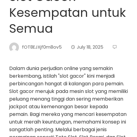
Kesempatan untuk
Semua
fOT8EJXjf0m8ov5
July 18, 2025
Dalam dunia perjudian online yang semakin
berkembang, istilah "slot gacor" kini menjadi
perbincangan hangat di kalangan para pemain.
Slot gacor merujuk pada mesin slot yang memiliki
peluang menang tinggi dan sering memberikan
jackpot atau kemenangan besar kepada
pemain. Bagi mereka yang mencari kesempatan
untuk meraih keuntungan, memahami konsep ini
sangatlah penting. Melalui berbagai jenis