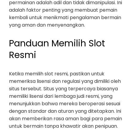
permainan adalah adil dan tidak dimanipulasi. Ini
adalah faktor penting yang membuat pemain
kembali untuk menikmati pengalaman bermain
yang aman dan menyenangkan.
Panduan Memilih Slot
Resmi
Ketika memilih slot resmi, pastikan untuk
memeriksa lisensi dan regulasi yang dimiliki oleh
situs tersebut. Situs yang terpercaya biasanya
memiliki lisensi dari lembaga judi resmi, yang
menunjukkan bahwa mereka beroperasi sesuai
dengan standar dan aturan yang ditetapkan. Ini
akan memberikan rasa aman bagi para pemain
untuk bermain tanpa khawatir akan penipuan.