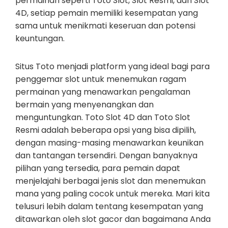
permainan seperti Toto Slot, Slot Resmi, dan Slot
4D, setiap pemain memiliki kesempatan yang
sama untuk menikmati keseruan dan potensi
keuntungan.
Situs Toto menjadi platform yang ideal bagi para
penggemar slot untuk menemukan ragam
permainan yang menawarkan pengalaman
bermain yang menyenangkan dan
menguntungkan. Toto Slot 4D dan Toto Slot
Resmi adalah beberapa opsi yang bisa dipilih,
dengan masing-masing menawarkan keunikan
dan tantangan tersendiri. Dengan banyaknya
pilihan yang tersedia, para pemain dapat
menjelajahi berbagai jenis slot dan menemukan
mana yang paling cocok untuk mereka. Mari kita
telusuri lebih dalam tentang kesempatan yang
ditawarkan oleh slot gacor dan bagaimana Anda