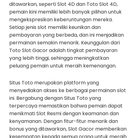
ditawarkan, seperti Slot 4D dan Toto Slot 4D,
pemain kini memiliki lebih banyak pilihan untuk
mengekspresikan keberuntungan mereka.
Setiap jenis slot memiliki keunikan dan
pembayaran yang berbeda, dan ini menjadikan
permainan semakin menarik. Keunggulan dari
Toto Slot Gacor adalah tingkat pembayaran
yang lebih tinggi, sehingga meningkatkan
peluang pemain untuk meraih kemenangan.
Situs Toto merupakan platform yang
menyediakan akses ke berbagai permainan slot
ini. Bergabung dengan Situs Toto yang
terpercaya memastikan bahwa pemain dapat
menikmati Slot Resmi dengan keamanan dan
kenyamanan. Dengan fitur-fitur menarik dan
bonus yang ditawarkan, Slot Gacor memberikan
kesempatan kepada semua orang untuk meraih