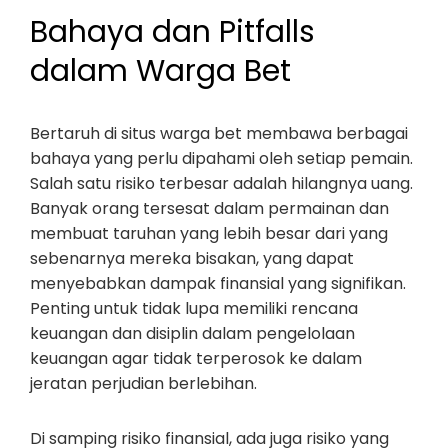
Bahaya dan Pitfalls
dalam Warga Bet
Bertaruh di situs warga bet membawa berbagai
bahaya yang perlu dipahami oleh setiap pemain.
Salah satu risiko terbesar adalah hilangnya uang.
Banyak orang tersesat dalam permainan dan
membuat taruhan yang lebih besar dari yang
sebenarnya mereka bisakan, yang dapat
menyebabkan dampak finansial yang signifikan.
Penting untuk tidak lupa memiliki rencana
keuangan dan disiplin dalam pengelolaan
keuangan agar tidak terperosok ke dalam
jeratan perjudian berlebihan.
Di samping risiko finansial, ada juga risiko yang