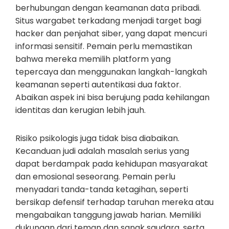
berhubungan dengan keamanan data pribadi.
Situs wargabet terkadang menjadi target bagi
hacker dan penjahat siber, yang dapat mencuri
informasi sensitif. Pemain perlu memastikan
bahwa mereka memilih platform yang
tepercaya dan menggunakan langkah-langkah
keamanan seperti autentikasi dua faktor.
Abaikan aspek ini bisa berujung pada kehilangan
identitas dan kerugian lebih jauh.
Risiko psikologis juga tidak bisa diabaikan.
Kecanduan judi adalah masalah serius yang
dapat berdampak pada kehidupan masyarakat
dan emosional seseorang. Pemain perlu
menyadari tanda-tanda ketagihan, seperti
bersikap defensif terhadap taruhan mereka atau
mengabaikan tanggung jawab harian. Memiliki
dukungan dari teman dan sanak saudara, serta