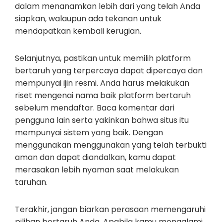
dalam menanamkan lebih dari yang telah Anda
siapkan, walaupun ada tekanan untuk
mendapatkan kembali kerugian.
Selanjutnya, pastikan untuk memilih platform
bertaruh yang terpercaya dapat dipercaya dan
mempunyai ijin resmi. Anda harus melakukan
riset mengenai nama baik platform bertaruh
sebelum mendaftar. Baca komentar dari
pengguna lain serta yakinkan bahwa situs itu
mempunyai sistem yang baik. Dengan
menggunakan menggunakan yang telah terbukti
aman dan dapat diandalkan, kamu dapat
merasakan lebih nyaman saat melakukan
taruhan.
Terakhir, jangan biarkan perasaan memengaruhi
pilihan bertaruh Anda. Apabila kamu mengalami