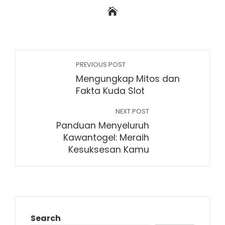
PREVIOUS POST
Mengungkap Mitos dan
Fakta Kuda Slot
NEXT POST
Panduan Menyeluruh
Kawantogel: Meraih
Kesuksesan Kamu
Search