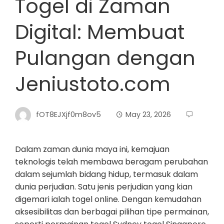
Togel di Zaman
Digital: Membuat
Pulangan dengan
Jeniustoto.com
fOT8EJXjf0m8ov5
May 23, 2026
Dalam zaman dunia maya ini, kemajuan
teknologis telah membawa beragam perubahan
dalam sejumlah bidang hidup, termasuk dalam
dunia perjudian. Satu jenis perjudian yang kian
digemari ialah togel online. Dengan kemudahan
aksesibilitas dan berbagai pilihan tipe permainan,