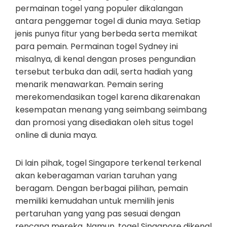
permainan togel yang populer dikalangan
antara penggemar togel di dunia maya. Setiap
jenis punya fitur yang berbeda serta memikat
para pemain. Permainan togel Sydney ini
misalnya, di kenal dengan proses pengundian
tersebut terbuka dan adil, serta hadiah yang
menarik menawarkan. Pemain sering
merekomendasikan togel karena dikarenakan
kesempatan menang yang seimbang seimbang
dan promosi yang disediakan oleh situs togel
online di dunia maya.
Di lain pihak, togel Singapore terkenal terkenal
akan keberagaman varian taruhan yang
beragam. Dengan berbagai pilihan, pemain
memiliki kemudahan untuk memilih jenis
pertaruhan yang yang pas sesuai dengan
rencana mereka. Namun, togel Singapore dikenal