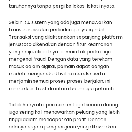
taruhannya tanpa pergi ke lokasi lokasi nyata.
Selain itu, sistem yang ada juga menawarkan
transparansi dan perlindungan yang lebih.
Transaksi yang dilaksanakan sepanjang platform
jeniustoto dikenakan dengan fitur keamanan
yang maju, akibatnya pemain tak perlu ragu
mengenai fraud. Dengan data yang terekam
masuk dalam digital, pemain dapat dengan
mudah mengecek aktivitas mereka serta
menjamin semua proses proses berjalan. Ini
menaikkan trust di antara beberapa petaruh.
Tidak hanya itu, permainan togel secara daring
juga sering kali menawarkan peluang yang lebih
tinggi dalam mendapatkan profit. Dengan
adanya ragam penghargaan yang ditawarkan