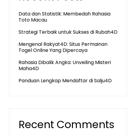
Data dan Statistik: Membedah Rahasia
Toto Macau
Strategi Terbaik untuk Sukses di Rubah4D
Mengenal Rakyat4D: Situs Permainan
Togel Online Yang Dipercaya
Rahasia Dibalik Angka: Unveiling Misteri
Maha4D
Panduan Lengkap Mendaftar di Salju4D
Recent Comments