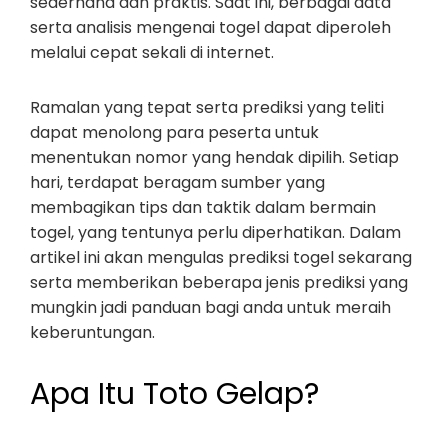
sederhana dan praktis. Saat ini, berbagai data
serta analisis mengenai togel dapat diperoleh
melalui cepat sekali di internet.
Ramalan yang tepat serta prediksi yang teliti
dapat menolong para peserta untuk
menentukan nomor yang hendak dipilih. Setiap
hari, terdapat beragam sumber yang
membagikan tips dan taktik dalam bermain
togel, yang tentunya perlu diperhatikan. Dalam
artikel ini akan mengulas prediksi togel sekarang
serta memberikan beberapa jenis prediksi yang
mungkin jadi panduan bagi anda untuk meraih
keberuntungan.
Apa Itu Toto Gelap?