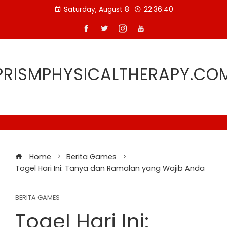
Skip
Saturday, August 8
22:36:40
to
content
PRISMPHYSICALTHERAPY.CO
Home
Berita Games
Togel Hari Ini: Tanya dan Ramalan yang Wajib Anda
BERITA GAMES
Togel Hari Ini: