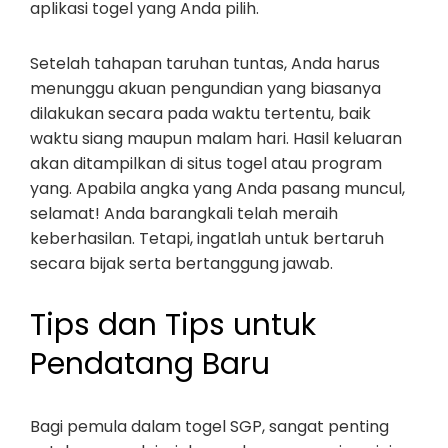
aplikasi togel yang Anda pilih.
Setelah tahapan taruhan tuntas, Anda harus
menunggu akuan pengundian yang biasanya
dilakukan secara pada waktu tertentu, baik
waktu siang maupun malam hari. Hasil keluaran
akan ditampilkan di situs togel atau program
yang. Apabila angka yang Anda pasang muncul,
selamat! Anda barangkali telah meraih
keberhasilan. Tetapi, ingatlah untuk bertaruh
secara bijak serta bertanggung jawab.
Tips dan Tips untuk
Pendatang Baru
Bagi pemula dalam togel SGP, sangat penting