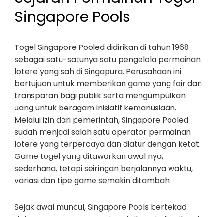
Singapore Pools
Togel Singapore Pooled didirikan di tahun 1968
sebagai satu-satunya satu pengelola permainan
lotere yang sah di Singapura. Perusahaan ini
bertujuan untuk memberikan game yang fair dan
transparan bagi publik serta mengumpulkan
uang untuk beragam inisiatif kemanusiaan.
Melalui izin dari pemerintah, Singapore Pooled
sudah menjadi salah satu operator permainan
lotere yang terpercaya dan diatur dengan ketat.
Game togel yang ditawarkan awal nya,
sederhana, tetapi seiringan berjalannya waktu,
variasi dan tipe game semakin ditambah.
Sejak awal muncul, Singapore Pools bertekad