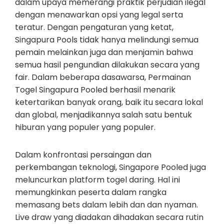
dalam upaya memerangi praktik perjudian ilegal
dengan menawarkan opsi yang legal serta
teratur. Dengan pengaturan yang ketat,
Singapura Pools tidak hanya melindungi semua
pemain melainkan juga dan menjamin bahwa
semua hasil pengundian dilakukan secara yang
fair. Dalam beberapa dasawarsa, Permainan
Togel Singapura Pooled berhasil menarik
ketertarikan banyak orang, baik itu secara lokal
dan global, menjadikannya salah satu bentuk
hiburan yang populer yang populer.
Dalam konfrontasi persaingan dan
perkembangan teknologi, Singapore Pooled juga
meluncurkan platform togel daring. Hal ini
memungkinkan peserta dalam rangka
memasang bets dalam lebih dan dan nyaman.
Live draw yang diadakan dihadakan secara rutin