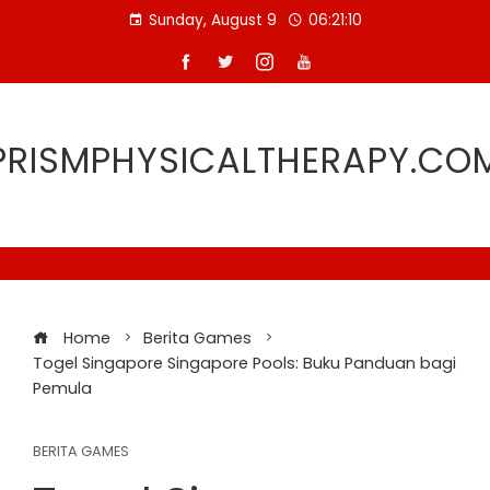
Skip
Sunday, August 9
06:21:10
to
content
PRISMPHYSICALTHERAPY.CO
Home
Berita Games
Togel Singapore Singapore Pools: Buku Panduan bagi
Pemula
BERITA GAMES