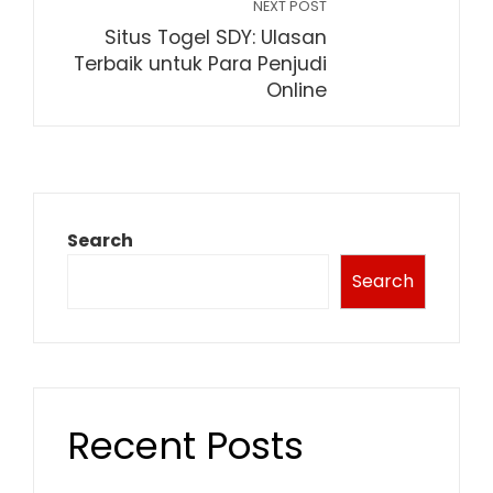
NEXT POST
Situs Togel SDY: Ulasan
Terbaik untuk Para Penjudi
Online
Search
Search
Recent Posts