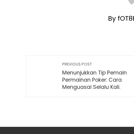
By fOT
PREVIOUS POST
Menunjukkan Tip Pemain
Permainan Poker: Cara
Menguasai Selalu Kali.