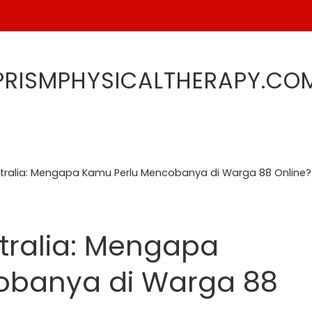
PRISMPHYSICALTHERAPY.CO
stralia: Mengapa Kamu Perlu Mencobanya di Warga 88 Online?
tralia: Mengapa
obanya di Warga 88