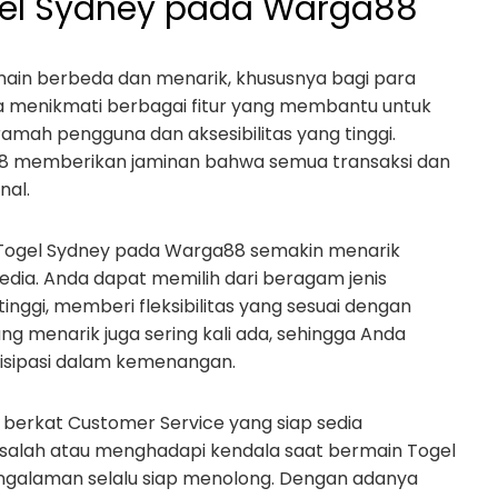
el Sydney pada Warga88
in berbeda dan menarik, khususnya bagi para
sa menikmati berbagai fitur yang membantu untuk
amah pengguna dan aksesibilitas yang tinggi.
88 memberikan jaminan bahwa semua transaksi dan
nal.
 Togel Sydney pada Warga88 semakin menarik
edia. Anda dapat memilih dari beragam jenis
tinggi, memberi fleksibilitas yang sesuai dengan
g menarik juga sering kali ada, sehingga Anda
isipasi dalam kemenangan.
t berkat Customer Service yang siap sedia
alah atau menghadapi kendala saat bermain Togel
ngalaman selalu siap menolong. Dengan adanya