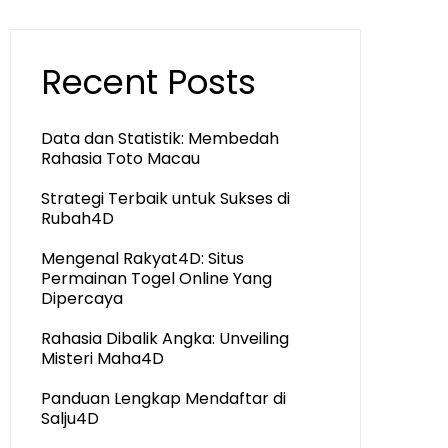
Recent Posts
Data dan Statistik: Membedah
Rahasia Toto Macau
Strategi Terbaik untuk Sukses di
Rubah4D
Mengenal Rakyat4D: Situs
Permainan Togel Online Yang
Dipercaya
Rahasia Dibalik Angka: Unveiling
Misteri Maha4D
Panduan Lengkap Mendaftar di
Salju4D