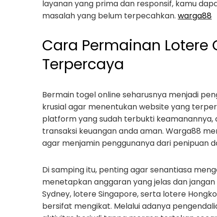
layanan yang prima dan responsif, kamu da
masalah yang belum terpecahkan.
warga88
Cara Permainan Lotere
Terpercaya
Bermain togel online seharusnya menjadi pe
krusial agar menentukan website yang terpe
platform yang sudah terbukti keamanannya, 
transaksi keuangan anda aman. Warga88 memb
agar menjamin penggunanya dari penipuan da
Di samping itu, penting agar senantiasa meng
menetapkan anggaran yang jelas dan jangan m
Sydney, lotere Singapore, serta lotere Hongk
bersifat mengikat. Melalui adanya pengendalia