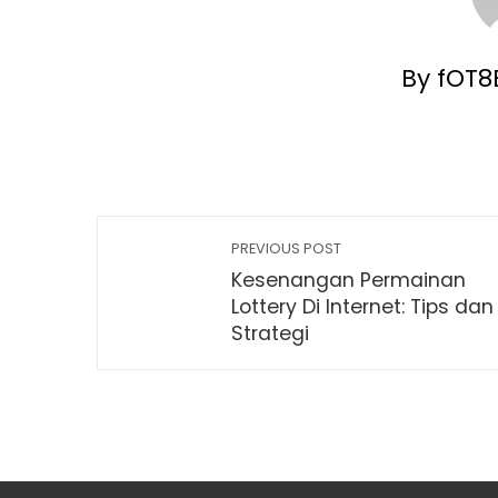
By fOT
PREVIOUS POST
Kesenangan Permainan
Lottery Di Internet: Tips dan
Strategi