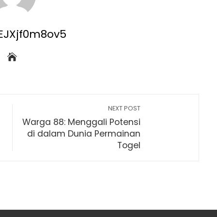
8EJXjf0m8ov5
NEXT POST
Warga 88: Menggali Potensi
di dalam Dunia Permainan
Togel