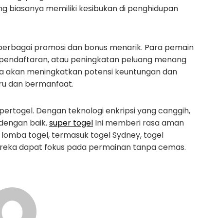
 biasanya memiliki kesibukan di penghidupan
n berbagai promosi dan bonus menarik. Para pemain
pendaftaran, atau peningkatan peluang menang
unya akan meningkatkan potensi keuntungan dan
ru dan bermanfaat.
rtogel. Dengan teknologi enkripsi yang canggih,
 dengan baik.
super togel
Ini memberi rasa aman
 lomba togel, termasuk togel Sydney, togel
ereka dapat fokus pada permainan tanpa cemas.