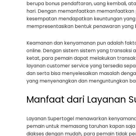
berupa bonus pendaftaran, uang kembali, at
hari. Dengan memanfaatkan memanfaatkan p
kesempatan mendapatkan keuntungan yang bisa
mempresentasikan bentuk penawaran yang ba
Keamanan dan kenyamanan pun adalah fakto
online. Dengan sistem sistem yang transaksi
ketat, para pemain dapat melakukan transaks
layanan customer service yang tersedia se
dan serta bisa menyelesaikan masalah deng
yang menyenangkan dan menguntungkan bagi
Manfaat dari Layanan S
Layanan Supertogel menawarkan kenyamanan
pemain untuk memasang taruhan kapan saja d
diakses dengan mudah, para pemain tidak perlu