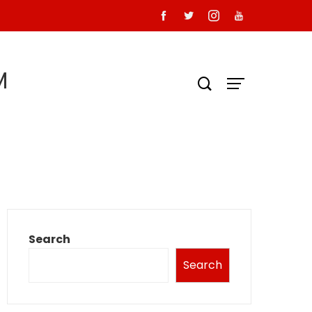
M
Search
Search