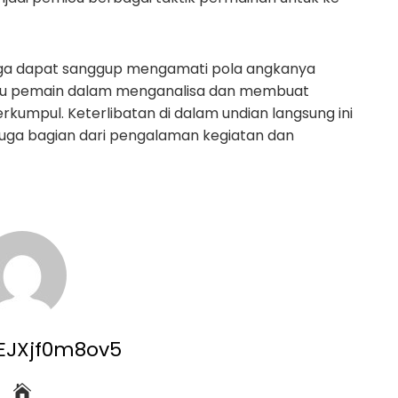
uga dapat sanggup mengamati pola angkanya
ntu pemain dalam menganalisa dan membuat
kumpul. Keterlibatan di dalam undian langsung ini
juga bagian dari pengalaman kegiatan dan
8EJXjf0m8ov5