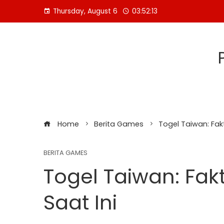
Skip
Thursday, August 6
03:52:13
to
content
Home
Berita Games
Togel Taiwan: Fa
BERITA GAMES
Togel Taiwan: Fa
Saat Ini