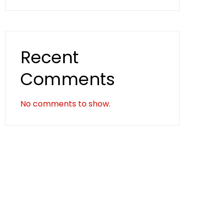
Recent
Comments
No comments to show.