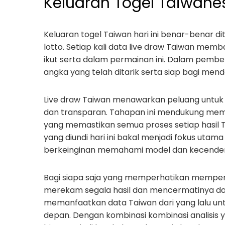
Keluaran Togel Taiwanes
Keluaran togel Taiwan hari ini benar-benar 
lotto. Setiap kali data live draw Taiwan mem
ikut serta dalam permainan ini. Dalam pembe
angka yang telah ditarik serta siap bagi menda
Live draw Taiwan menawarkan peluang untuk s
dan transparan. Tahapan ini mendukung mem
yang memastikan semua proses setiap hasil Ta
yang diundi hari ini bakal menjadi fokus utama
berkeinginan memahami model dan kecenderu
Bagi siapa saja yang memperhatikan memperha
merekam segala hasil dan mencermatinya dal
memanfaatkan data Taiwan dari yang lalu un
depan. Dengan kombinasi kombinasi analisis yang