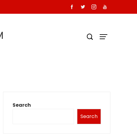
M
Search
Search