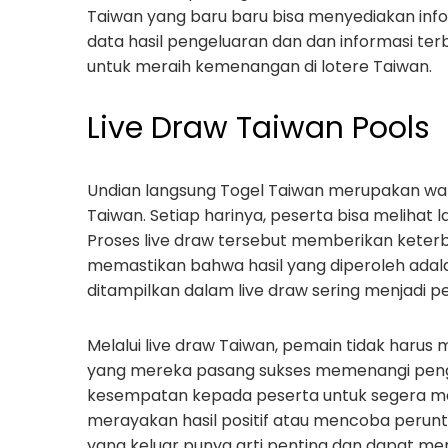
Taiwan yang baru baru bisa menyediakan info
data hasil pengeluaran dan dan informasi te
untuk meraih kemenangan di lotere Taiwan.
Live Draw Taiwan Pools
Undian langsung Togel Taiwan merupakan wak
Taiwan. Setiap harinya, peserta bisa melihat l
Proses live draw tersebut memberikan keter
memastikan bahwa hasil yang diperoleh adal
ditampilkan dalam live draw sering menjadi 
Melalui live draw Taiwan, pemain tidak haru
yang mereka pasang sukses memenangi peng
kesempatan kepada peserta untuk segera mer
merayakan hasil positif atau mencoba perunt
yang keluar punya arti penting dan dapat me