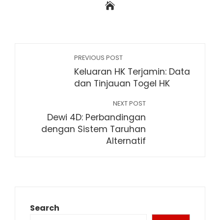
PREVIOUS POST
Keluaran HK Terjamin: Data
dan Tinjauan Togel HK
NEXT POST
Dewi 4D: Perbandingan
dengan Sistem Taruhan
Alternatif
Search