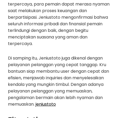
terpercaya, para pemain dapat merasa nyaman
saat melakukan proses keuangan dan
berpartisipasi. Jeniustoto mengonfirmasi bahwa
seluruh informasi pribadi dan finansial pemain
terlindungi dengan baik, dengan begitu
menciptakan suasana yang aman dan
terpercaya.
Di samping itu, Jeniustoto juga dikenal dengan
pelayanan pelanggan yang cepat tanggap. Kru
bantuan siap membantu user dengan cepat dan
efisien, menjawab inquiries dan menyelesaikan
kendala yang mungkin timbul. Dengan adanya
pelayanan pelanggan yang memuaskan,
pengalaman bermain akan lebih nyaman dan
memuaskan.
jeniustoto