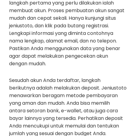
langkah pertama yang perlu dilakukan ialah
membuat akun. Proses pembuatan akun sangat
mudah dan cepat sekali. Hanya kunjungi situs
jeniustoto, dan klik pada butang registrasi.
Lengkapi informasi yang diminta contohnya
nama lengkap, alamat email, dan no telepon.
Pastikan Anda menggunakan data yang benar
agar dapat melakukan pengecekan akun
dengan mudah.
Sesudah akun Anda terdaftar, langkah
berikutnya adalah melakukan deposit. Jeniustoto
menawarkan beragam metode pembayaran
yang aman dan mudah. Anda bisa memilih
antara setoran bank, e-wallet, atau juga cara
bayar lainnya yang tersedia. Perhatikan deposit
Anda mencukupi untuk memulai dan tentukan
jumlah yang sesuai dengan budget Anda.