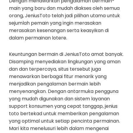
Dengan menawarkan pengalaman bermain-
main yang baru dan mudah diakses oleh semua
orang, JeniusToto telah jadi pilihan utama untuk
sejumlah pemain yang ingin merasakan
merasakan kesenangan serta keasyikan di
dalam permainan lotere.
Keuntungan bermain di JeniusToto amat banyak.
Disamping menyediakan lingkungan yang aman
dan dan terpercaya, situs tersebut juga
menawarkan berbagai fitur menarik yang
menjadikan pengalaman bermain lebih
menyenangkan. Dengan antarmuka pengguna
yang mudah digunakan dan sistem layanan
support konsumen yang cepat tanggap, jenius
toto bertekad untuk memberikan pengalaman
yang optimal untuk setiap pencinta permainan.
Mari kita menelusuri lebih dalam mengenai