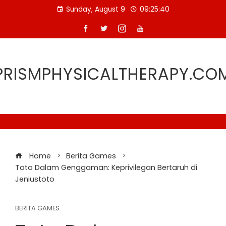
Skip
Sunday, August 9
09:25:40
to
content
PRISMPHYSICALTHERAPY.CO
Home
Berita Games
Toto Dalam Genggaman: Keprivilegan Bertaruh di
Jeniustoto
BERITA GAMES