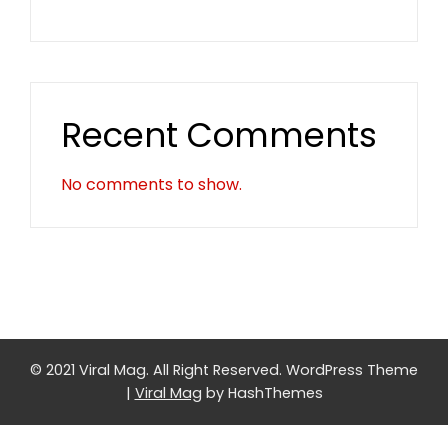
Recent Comments
No comments to show.
© 2021 Viral Mag. All Right Reserved.
WordPress Theme
|
Viral Mag
by HashThemes