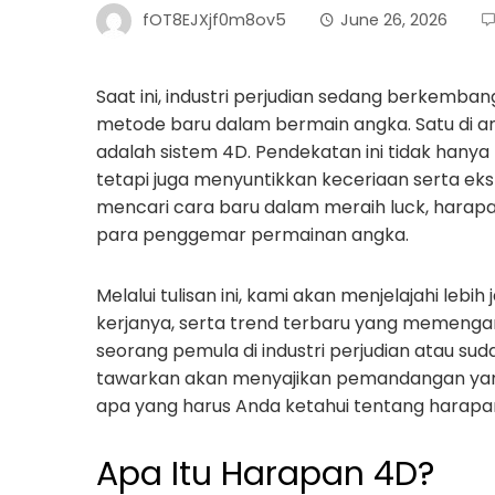
fOT8EJXjf0m8ov5
June 26, 2026
Saat ini, industri perjudian sedang berkemba
metode baru dalam bermain angka. Satu di a
adalah sistem 4D. Pendekatan ini tidak ha
tetapi juga menyuntikkan keceriaan serta ek
mencari cara baru dalam meraih luck, harapan
para penggemar permainan angka.
Melalui tulisan ini, kami akan menjelajahi leb
kerjanya, serta trend terbaru yang memengar
seorang pemula di industri perjudian atau su
tawarkan akan menyajikan pemandangan yang b
apa yang harus Anda ketahui tentang harapa
Apa Itu Harapan 4D?