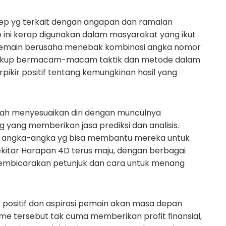
p yg terkait dengan angapan dan ramalan
ini kerap digunakan dalam masyarakat yang ikut
ra pemain berusaha menebak kombinasi angka nomor
cakup bermacam-macam taktik dan metode dalam
ir positif tentang kemungkinan hasil yang
 telah menyesuaikan diri dengan munculnya
ang memberikan jasa prediksi dan analisis.
an angka-angka yg bisa membantu mereka untuk
ekitar Harapan 4D terus maju, dengan berbagai
membicarakan petunjuk dan cara untuk menang
p positif dan aspirasi pemain akan masa depan
tersebut tak cuma memberikan profit finansial,