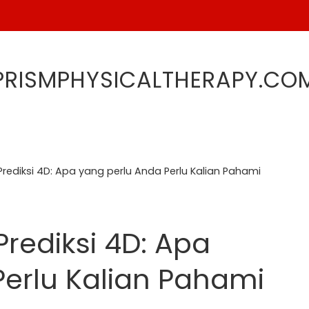
PRISMPHYSICALTHERAPY.CO
 Prediksi 4D: Apa yang perlu Anda Perlu Kalian Pahami
 Prediksi 4D: Apa
Perlu Kalian Pahami