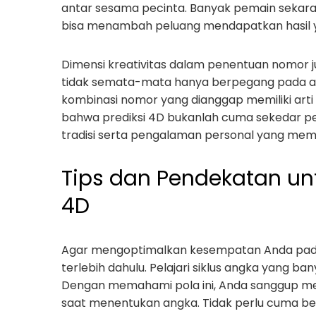
antar sesama pecinta. Banyak pemain sekara
bisa menambah peluang mendapatkan hasil ya
Dimensi kreativitas dalam penentuan nomor j
tidak semata-mata hanya berpegang pada ang
kombinasi nomor yang dianggap memiliki arti
bahwa prediksi 4D bukanlah cuma sekedar pe
tradisi serta pengalaman personal yang membu
Tips dan Pendekatan u
4D
Agar mengoptimalkan kesempatan Anda pada 
terlebih dahulu. Pelajari siklus angka yang ba
Dengan memahami pola ini, Anda sanggup me
saat menentukan angka. Tidak perlu cuma b