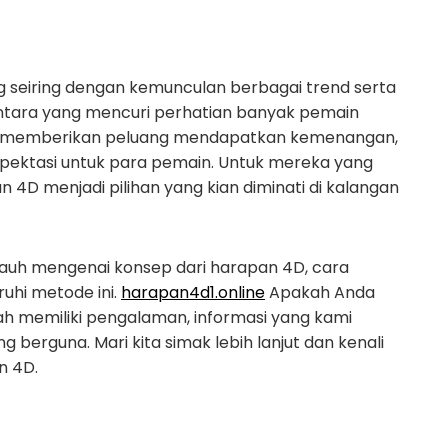
ng seiring dengan kemunculan berbagai trend serta
ntara yang mencuri perhatian banyak pemain
nya memberikan peluang mendapatkan kemenangan,
spektasi untuk para pemain. Untuk mereka yang
 4D menjadi pilihan yang kian diminati di kalangan
ih jauh mengenai konsep dari harapan 4D, cara
uhi metode ini.
harapan4d1.online
Apakah Anda
dah memiliki pengalaman, informasi yang kami
erguna. Mari kita simak lebih lanjut dan kenali
n 4D.