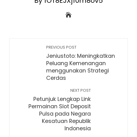
By fOT8EJXjf0m8ov5
PREVIOUS POST
Jeniustoto: Meningkatkan
Peluang Kemenangan
menggunakan Strategi
Cerdas
NEXT POST
Petunjuk Lengkap Link
Permainan Slot Deposit
Pulsa pada Negara
Kesatuan Republik
Indonesia