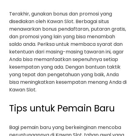
Terakhir, gunakan bonus dan promosi yang
disediakan oleh Kawan Slot. Berbagai situs
menawarkan bonus pendaftaran, putaran gratis,
dan promosi yang lain yang bisa menambah
saldo anda. Periksa untuk membaca syarat dan
ketentuan dari masing-masing tawaran ini, agar
Anda bisa memanfaatkan sepenuhnya setiap
kesempatan yang ada. Dengan bantuan taktik
yang tepat dan pengetahuan yang baik, Anda
bisa meningkatkan kesempatan menang Anda di
Kawan Slot.
Tips untuk Pemain Baru
Bagi pemain baru yang berkeinginan mencoba
peruntungannya di Kawan Slot, tahap awal yang