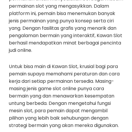
permainan slot yang mengasyikkan. Dalam
platform ini, pemain bisa menemukan banyak
jenis permainan yang punya konsep serta ciri
yang. Dengan fasilitas grafis yang menarik dan
pengalaman bermain yang interaktif, Kawan Slot
berhasil mendapatkan minat berbagai pencinta
judi online.
Untuk bisa main di Kawan Slot, krusial bagi para
pemain supaya memahami peraturan dan cara
kerja dari setiap permainan tersedia. Masing-
masing jenis game slot online punya cara
bermain yang dan menawarkan kesempatan
untung berbeda. Dengan mengetahui fungsi
mesin slot, para pemain dapat mengambil
pilihan yang lebih baik sehubungan dengan
strategi bermain yang akan mereka digunakan.