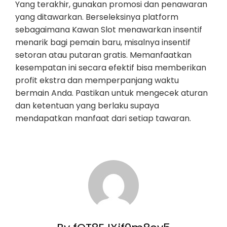
Yang terakhir, gunakan promosi dan penawaran
yang ditawarkan. Berseleksinya platform
sebagaimana Kawan Slot menawarkan insentif
menarik bagi pemain baru, misalnya insentif
setoran atau putaran gratis. Memanfaatkan
kesempatan ini secara efektif bisa memberikan
profit ekstra dan memperpanjang waktu
bermain Anda. Pastikan untuk mengecek aturan
dan ketentuan yang berlaku supaya
mendapatkan manfaat dari setiap tawaran.