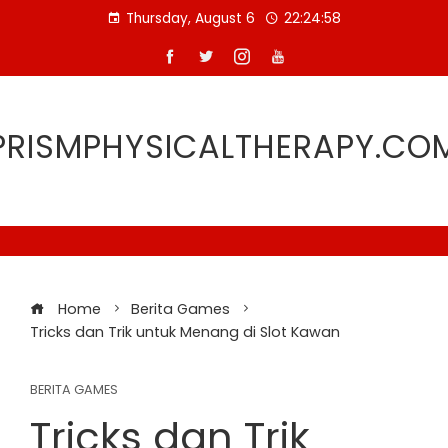
Skip
Thursday, August 6
22:24:58
to
content
PRISMPHYSICALTHERAPY.CO
Home
Berita Games
Tricks dan Trik untuk Menang di Slot Kawan
BERITA GAMES
Tricks dan Trik