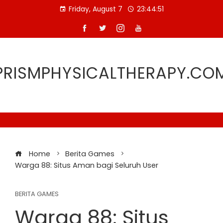
Skip
Friday, August 7
23:44:51
to
content
PRISMPHYSICALTHERAPY.CO
Home
Berita Games
Warga 88: Situs Aman bagi Seluruh User
BERITA GAMES
Warga 88: Situs