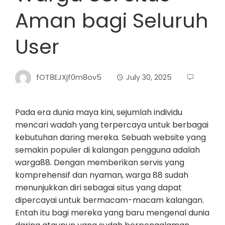
Aman bagi Seluruh
User
fOT8EJXjf0m8ov5
July 30, 2025
Pada era dunia maya kini, sejumlah individu
mencari wadah yang terpercaya untuk berbagai
kebutuhan daring mereka. Sebuah website yang
semakin populer di kalangan pengguna adalah
warga88. Dengan memberikan servis yang
komprehensif dan nyaman, warga 88 sudah
menunjukkan diri sebagai situs yang dapat
dipercayai untuk bermacam-macam kalangan.
Entah itu bagi mereka yang baru mengenal dunia