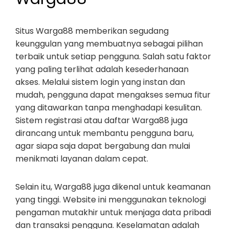
Situs Warga88 memberikan segudang
keunggulan yang membuatnya sebagai pilihan
terbaik untuk setiap pengguna. Salah satu faktor
yang paling terlihat adalah kesederhanaan
akses. Melalui sistem login yang instan dan
mudah, pengguna dapat mengakses semua fitur
yang ditawarkan tanpa menghadapi kesulitan.
Sistem registrasi atau daftar Warga88 juga
dirancang untuk membantu pengguna baru,
agar siapa saja dapat bergabung dan mulai
menikmati layanan dalam cepat.
Selain itu, Warga88 juga dikenal untuk keamanan
yang tinggi. Website ini menggunakan teknologi
pengaman mutakhir untuk menjaga data pribadi
dan transaksi pengguna. Keselamatan adalah