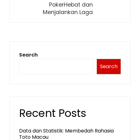
PokerHebat dan
Menjalankan Laga
Search
Search
Recent Posts
Data dan Statistik: Membedah Rahasia
Toto Macau