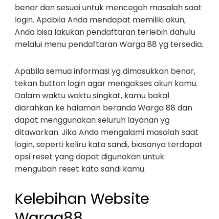
benar dan sesuai untuk mencegah masalah saat
login. Apabila Anda mendapat memiliki akun,
Anda bisa lakukan pendaftaran terlebih dahulu
melalui menu pendaftaran Warga 88 yg tersedia.
Apabila semua informasi yg dimasukkan benar,
tekan button login agar mengakses akun kamu.
Dalam waktu waktu singkat, kamu bakal
diarahkan ke halaman beranda Warga 88 dan
dapat menggunakan seluruh layanan yg
ditawarkan. Jika Anda mengalami masalah saat
login, seperti keliru kata sandi, biasanya terdapat
opsi reset yang dapat digunakan untuk
mengubah reset kata sandi kamu.
Kelebihan Website
Warga88