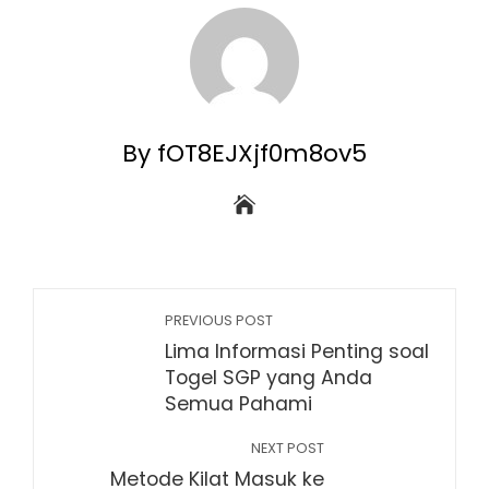
By fOT8EJXjf0m8ov5
PREVIOUS POST
Lima Informasi Penting soal
Togel SGP yang Anda
Semua Pahami
NEXT POST
Metode Kilat Masuk ke