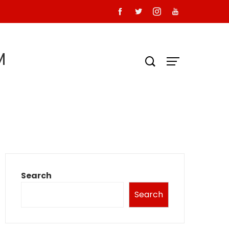
M
Search
Search