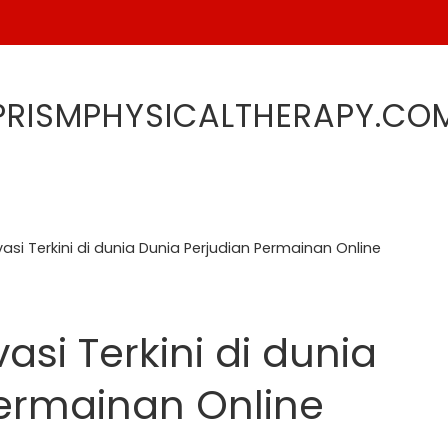
PRISMPHYSICALTHERAPY.CO
si Terkini di dunia Dunia Perjudian Permainan Online
si Terkini di dunia
Permainan Online