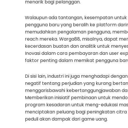
menarik bagi pelanggan.
Walaupun ada tantangan, kesempatan untuk
pengguna baru yang beralih ke platform darin
memudahkan pengalaman pengguna, memberi
reach mereka. Warga88, misalnya, dapat mem
kecerdasan buatan dan analitik untuk menye
Inovasi dalam cara pembayaran dan user exp
faktor penting dalam memikat pengguna bar
Di sisi lain, industri ini juga menghadapi de
negatif tentang perjudian yang kurang berta
menggarisbawahi kebertanggungjawaban dan 
Memberikan inisiatif pembinaan untuk mendo
program kesadaran untuk meng-edukasi masya
menciptakan peluang bagi peningkatan citr
peduli akan dampak dari game uang.