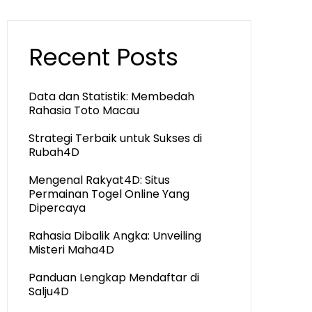
Recent Posts
Data dan Statistik: Membedah
Rahasia Toto Macau
Strategi Terbaik untuk Sukses di
Rubah4D
Mengenal Rakyat4D: Situs
Permainan Togel Online Yang
Dipercaya
Rahasia Dibalik Angka: Unveiling
Misteri Maha4D
Panduan Lengkap Mendaftar di
Salju4D