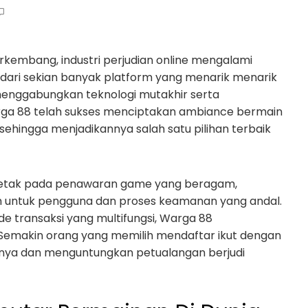
kembang, industri perjudian online mengalami
 dari sekian banyak platform yang menarik menarik
menggabungkan teknologi mutakhir serta
arga 88 telah sukses menciptakan ambiance bermain
ehingga menjadikannya salah satu pilihan terbaik
erletak pada penawaran game yang beragam,
 untuk pengguna dan proses keamanan yang andal.
 transaksi yang multifungsi, Warga 88
Semakin orang yang memilih mendaftar ikut dengan
unya dan menguntungkan petualangan berjudi