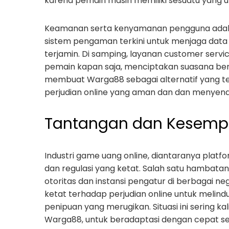
karena pemain masih memiliki sesuatu yang u
Keamanan serta kenyamanan pengguna adalah 
sistem pengaman terkini untuk menjaga data
terjamin. Di samping, layanan customer serv
pemain kapan saja, menciptakan suasana berm
membuat Warga88 sebagai alternatif yang t
perjudian online yang aman dan dan menyen
Tantangan dan Kesempat
Industri game uang online, diantaranya platf
dan regulasi yang ketat. Salah satu hambata
otoritas dan instansi pengatur di berbagai
ketat terhadap perjudian online untuk melindu
penipuan yang merugikan. Situasi ini sering 
Warga88, untuk beradaptasi dengan cepat se