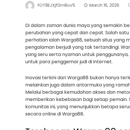
fOT8EJXjf0m8ov5
March 16, 2026
Di dalam zaman dunia maya yang semakin ber
perubahan yang cepat dan cepat. Salah satu
perhatian ialah Warga88, sebuah situs yang 
pengalaman berjudi yang tak tertandingi. W
yang seru serta nyaman untuk penggunanya, s
untuk para penggemar judi di internet.
Inovasi terkini dari Warga88 bukan hanya t
melainkan juga dalam antarmuka yang ramah
Melalui berbagai kemudahan akses dan metode
memberikan kebebasan bagi setiap pemain. 
komunitas ini, yang menunjukkan betapa ser
secara online di Warga88.