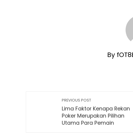
By fOT
PREVIOUS POST
Lima Faktor Kenapa Rekan
Poker Merupakan Pilihan
Utama Para Pemain