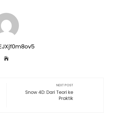
8EJXjf0m8ov5
NEXT POST
Snow 4D: Dari Teori ke
Praktik