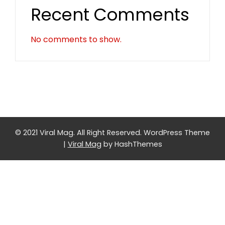
Recent Comments
No comments to show.
© 2021 Viral Mag. All Right Reserved.
WordPress Theme
|
Viral Mag
by HashThemes