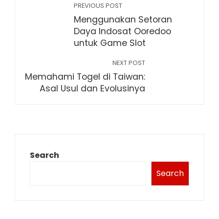
PREVIOUS POST
Menggunakan Setoran
Daya Indosat Ooredoo
untuk Game Slot
NEXT POST
Memahami Togel di Taiwan:
Asal Usul dan Evolusinya
Search
Search