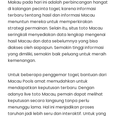
Makau pada hari ini adalah perbincangan hangat
di kalangan pecinta togel, karena informasi
terbaru tentang hasil dan informasi Macau
menuntun mereka untuk memperkirakan
strategi permainan. Selain itu, situs toto Macau
seringkali menyediakan data lengkap mengenai
hasil Macau dan data sebelumnya yang bisa
diakses oleh siapapun. Semakin tinggi informasi
yang dimiliki, semakin baik peluang untuk meraih
kemenangan.
Untuk beberapa penggemar togel, bantuan dari
Macau Pools amat memudahkan untuk
mendapatkan keputusan terbaru. Dengan
adanya live toto Macau, pemain dapat melihat
keputusan secara langsung tanpa perlu
menunggu lama. Hal ini menjadikan proses
taruhan jadi lebih seru dan interaktif. Untuk yang